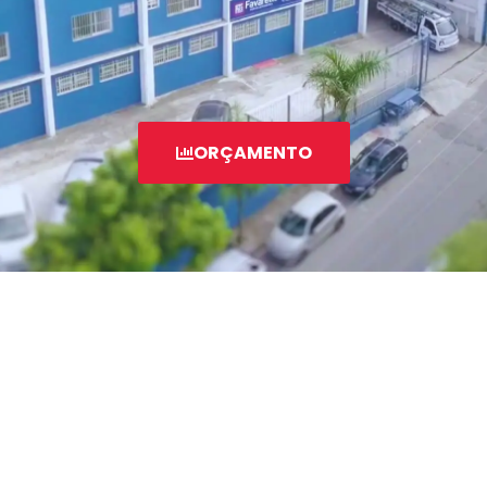
Portfólio
Contato
ORÇAMENTO
Acessórios
Automatização
Portão de Garagem de
Enrolar em Teresópolis – RJ
Portão de Garagem de
Enrolar em São Pedro da
Aldeia – RJ
Portão de Garagem de
Enrolar em São João de