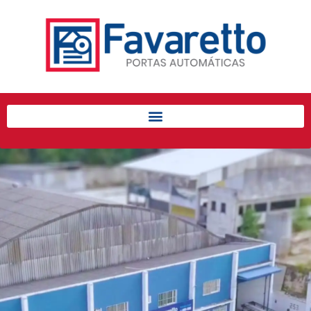
Início
Produtos
Porta de Enrolar Automática
Automatizadores
Acessórios Para Portas de
Enrolar
Pintura eletrostática