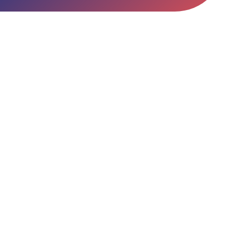
Acessórios
Automatização
Portão de Garagem de
Enrolar em Teresópolis – RJ
Portão de Garagem de
Enrolar em São Pedro da
Aldeia – RJ
Portão de Garagem de
Enrolar em São João de
Meriti – RJ
Portão de Garagem de
Enrolar em São Gonçalo – RJ
Portão de Garagem de
Enrolar em Rio das Ostras –
RJ