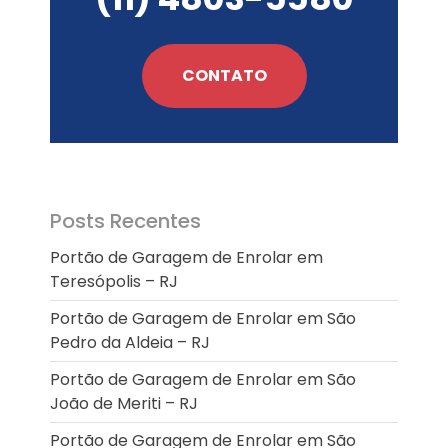
Enrolar em Queimados – RJ
Portão de Garagem de
Enrolar em Petrópolis – RJ
CONTATO
Portão de Garagem de
Enrolar em Paraty – RJ
Portão de Garagem de
Enrolar em Nova Iguaçu – RJ
Portão de Garagem de
Enrolar em Nova Friburgo –
Posts Recentes
RJ
Portão de Garagem de Enrolar em
Teresópolis – RJ
Portão de Garagem de Enrolar em São
Pedro da Aldeia – RJ
Portão de Garagem de Enrolar em São
João de Meriti – RJ
Portão de Garagem de Enrolar em São