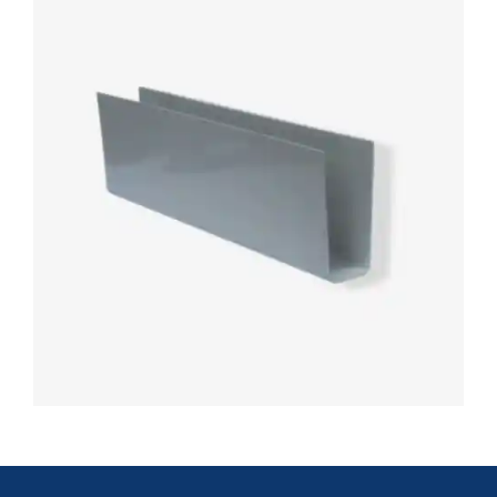
Automatização
Portão de Garagem de
Enrolar em Teresópolis – RJ
Portão de Garagem de
Enrolar em São Pedro da
Aldeia – RJ
Portão de Garagem de
Enrolar em São João de
Meriti – RJ
Portão de Garagem de
Enrolar em São Gonçalo – RJ
Portão de Garagem de
Enrolar em Rio das Ostras –
RJ
Portão de Garagem de
Enrolar em Queimados – RJ