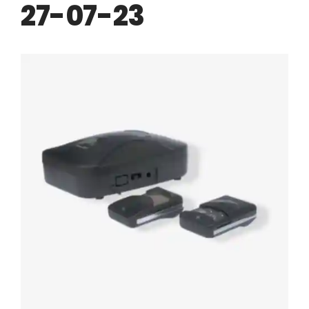
Automatização
27-07-23
Portão de Garagem de
Enrolar em Teresópolis – RJ
Portão de Garagem de
Enrolar em São Pedro da
Aldeia – RJ
Portão de Garagem de
Enrolar em São João de
Meriti – RJ
Portão de Garagem de
Enrolar em São Gonçalo – RJ
Portão de Garagem de
Enrolar em Rio das Ostras –
RJ
Portão de Garagem de
Enrolar em Queimados – RJ