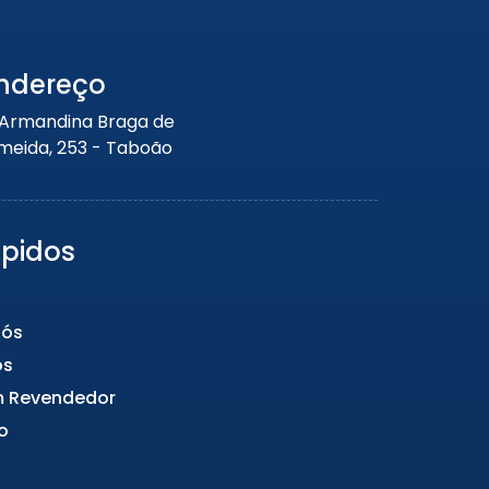
ndereço
 Armandina Braga de
meida, 253 - Taboão
ápidos
Nós
os
m Revendedor
o