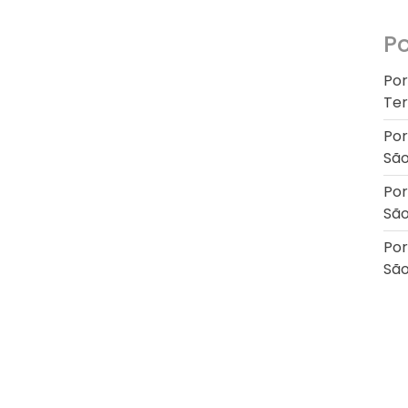
Po
Por
Ter
Por
São
Por
São
Por
São