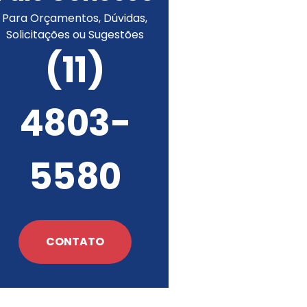
Para Orçamentos, Dúvidas,
Solicitações ou Sugestões
(11)
Portão de Garagem de
Enrolar em Teresópolis – RJ
4803-
Portão de Garagem de
Enrolar em São Pedro da
Aldeia – RJ
Portão de Garagem de
5580
Enrolar em São João de
Meriti – RJ
Portão de Garagem de
Enrolar em São Gonçalo – RJ
Portão de Garagem de
CONTATO
Enrolar em Rio das Ostras –
RJ
Portão de Garagem de
Enrolar em Queimados – RJ