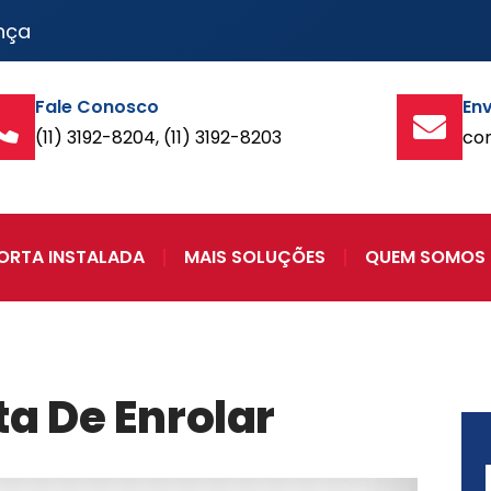
nça
Fale Conosco
Env
(11) 3192-8204, (11) 3192-8203
co
ORTA INSTALADA
MAIS SOLUÇÕES
QUEM SOMOS
ta De Enrolar