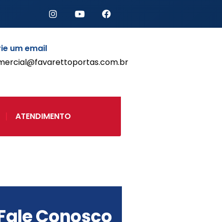
Início
ie um email
Produtos
mercial@favarettoportas.com.br
Porta de Enrolar Automática
Automatizadores
Acessórios Para Portas de
Enrolar
ATENDIMENTO
Pintura eletrostática
Portfólio
Contato
Acessórios
Fale Conosco
Automatização