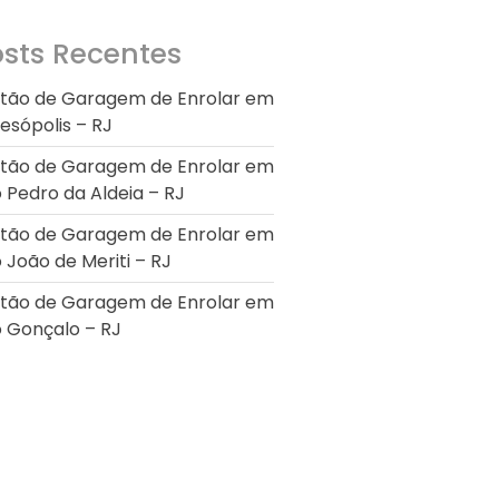
Portão de Garagem de
Enrolar em Petrópolis – RJ
sts Recentes
Portão de Garagem de
Enrolar em Paraty – RJ
tão de Garagem de Enrolar em
esópolis – RJ
Portão de Garagem de
Enrolar em Nova Iguaçu – RJ
tão de Garagem de Enrolar em
Portão de Garagem de
 Pedro da Aldeia – RJ
Enrolar em Nova Friburgo –
RJ
tão de Garagem de Enrolar em
 João de Meriti – RJ
tão de Garagem de Enrolar em
 Gonçalo – RJ