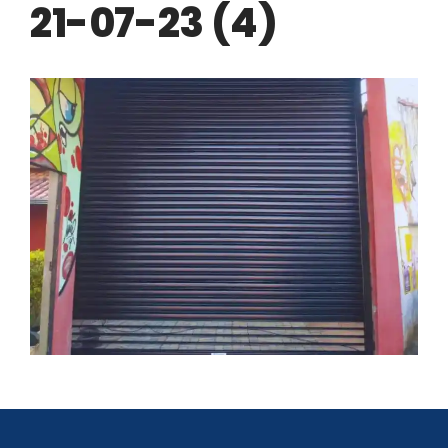
Automatização
21-07-23 (4)
Portão de Garagem de
Enrolar em Teresópolis – RJ
Portão de Garagem de
Enrolar em São Pedro da
Aldeia – RJ
Portão de Garagem de
Enrolar em São João de
Meriti – RJ
Portão de Garagem de
Enrolar em São Gonçalo – RJ
Portão de Garagem de
Enrolar em Rio das Ostras –
RJ
Portão de Garagem de
Enrolar em Queimados – RJ