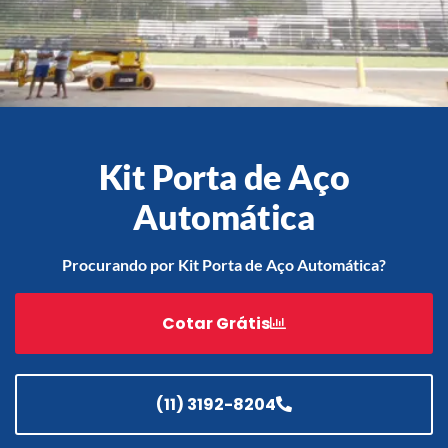
Acessórios
Automatização
Kit Porta de Aço
Automática
Portão de Garagem de
Enrolar em Teresópolis – RJ
Procurando por Kit Porta de Aço Automática?
Portão de Garagem de
Enrolar em São Pedro da
Cotar Grátis
Aldeia – RJ
Portão de Garagem de
Enrolar em São João de
Meriti – RJ
(11) 3192-8204
Portão de Garagem de
Enrolar em São Gonçalo – RJ