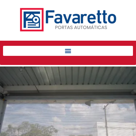
Início
Produtos
Porta de Enrolar Automática
Automatizadores
Acessórios Para Portas de
Enrolar
Pintura eletrostática
Portfólio
Contato