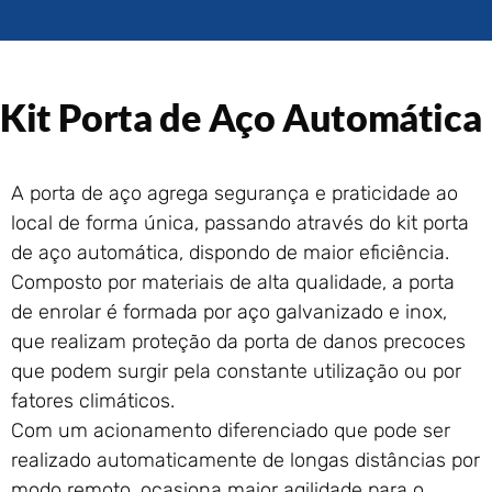
Portão de Garagem de
Enrolar em Rio das Ostras –
RJ
Portão de Garagem de
Kit Porta de Aço Automática
Enrolar em Queimados – RJ
Portão de Garagem de
Enrolar em Petrópolis – RJ
A porta de aço agrega segurança e praticidade ao
Portão de Garagem de
local de forma única, passando através do kit porta
Enrolar em Paraty – RJ
de aço automática, dispondo de maior eficiência.
Portão de Garagem de
Composto por materiais de alta qualidade, a porta
Enrolar em Nova Iguaçu – RJ
de enrolar é formada por aço galvanizado e inox,
Portão de Garagem de
que realizam proteção da porta de danos precoces
Enrolar em Nova Friburgo –
RJ
que podem surgir pela constante utilização ou por
fatores climáticos.
Com um acionamento diferenciado que pode ser
realizado automaticamente de longas distâncias por
modo remoto, ocasiona maior agilidade para o