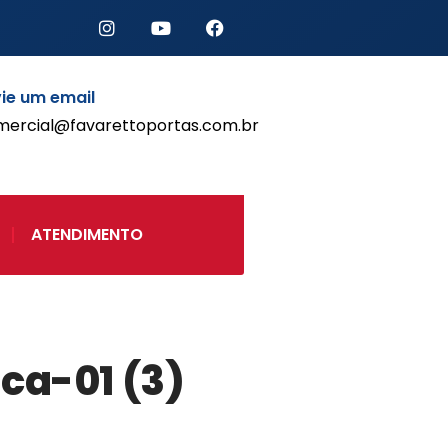
Início
ie um email
Produtos
mercial@favarettoportas.com.br
Porta de Enrolar Automática
Automatizadores
Acessórios Para Portas de
Enrolar
ATENDIMENTO
Pintura eletrostática
Portfólio
Contato
ca-01 (3)
Acessórios
Automatização