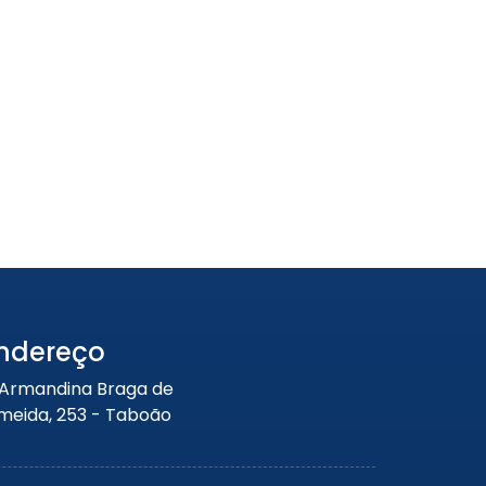
Portão de Garagem de
Enrolar em Petrópolis – RJ
Portão de Garagem de
Enrolar em Paraty – RJ
Portão de Garagem de
Enrolar em Nova Iguaçu – RJ
Portão de Garagem de
Enrolar em Nova Friburgo –
RJ
ndereço
 Armandina Braga de
meida, 253 - Taboão