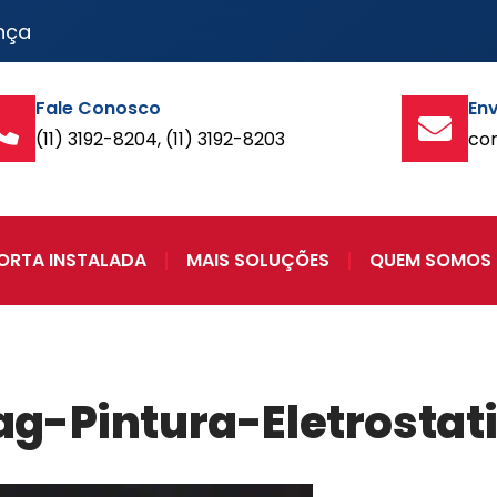
nça
Fale Conosco
Env
(11) 3192-8204, (11) 3192-8203
co
ORTA INSTALADA
MAIS SOLUÇÕES
QUEM SOMOS
g-Pintura-Eletrostati