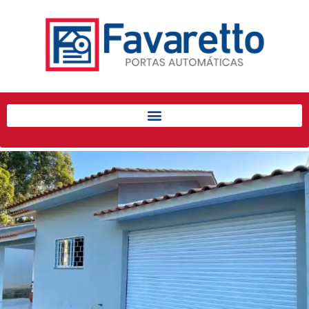
Início
Produtos
Porta de Enrolar Automática
Automatizadores
Acessórios Para Portas de
Enrolar
Pintura eletrostática
Portfólio
Contato