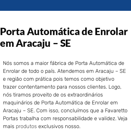
Portão de Garagem de
Enrolar em Rio das Ostras –
RJ
Portão de Garagem de
Porta Automática de Enrolar
Enrolar em Queimados – RJ
Portão de Garagem de
em Aracaju – SE
Enrolar em Petrópolis – RJ
Portão de Garagem de
Enrolar em Paraty – RJ
Nós somos a maior fábrica de Porta Automática de
Portão de Garagem de
Enrolar de todo o país. Atendemos em Aracaju – SE
Enrolar em Nova Iguaçu – RJ
e região com prática pois temos como objetivo
Portão de Garagem de
trazer contentamento para nossos clientes. Logo,
Enrolar em Nova Friburgo –
RJ
nós tiramos proveito de os extraordinários
maquinários de Porta Automática de Enrolar em
Aracaju – SE. Com isso, concluímos que a Favaretto
Portas trabalha com responsabilidade e validez. Veja
mais
produtos
exclusivos nosso.