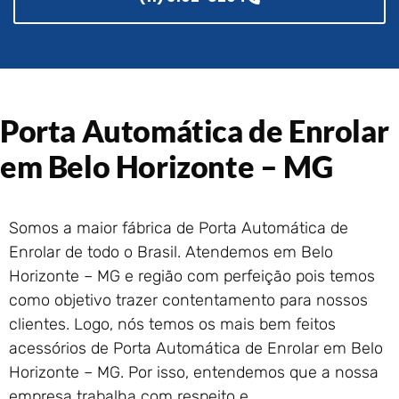
Portão de Garagem de
Enrolar em Rio das Ostras –
RJ
Portão de Garagem de
Enrolar em Queimados – RJ
Portão de Garagem de
Porta Automática de Enrolar
Enrolar em Petrópolis – RJ
em Belo Horizonte – MG
Portão de Garagem de
Enrolar em Paraty – RJ
Portão de Garagem de
Enrolar em Nova Iguaçu – RJ
Somos a maior fábrica de Porta Automática de
Portão de Garagem de
Enrolar de todo o Brasil. Atendemos em Belo
Enrolar em Nova Friburgo –
Horizonte – MG e região com perfeição pois temos
RJ
como objetivo trazer contentamento para nossos
clientes. Logo, nós temos os mais bem feitos
acessórios de Porta Automática de Enrolar em Belo
Horizonte – MG. Por isso, entendemos que a nossa
empresa trabalha com respeito e