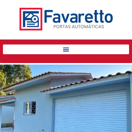
Início
Produtos
Porta de Enrolar Automática
Automatizadores
Acessórios Para Portas de
Enrolar
Pintura eletrostática
Portfólio
Contato