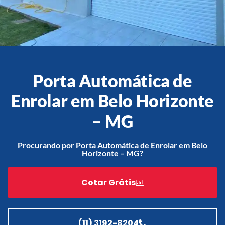
Acessórios
Automatização
Porta Automática de
Enrolar em Belo Horizonte
Portão de Garagem de
– MG
Enrolar em Teresópolis – RJ
Portão de Garagem de
Procurando por Porta Automática de Enrolar em Belo
Enrolar em São Pedro da
Horizonte – MG?
Aldeia – RJ
Portão de Garagem de
Cotar Grátis
Enrolar em São João de
Meriti – RJ
Portão de Garagem de
Enrolar em São Gonçalo – RJ
(11) 3192-8204