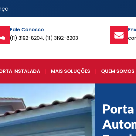
nça
Fale Conosco
Env
(11) 3192-8204, (11) 3192-8203
co
ORTA INSTALADA
MAIS SOLUÇÕES
QUEM SOMOS
Porta
Autom