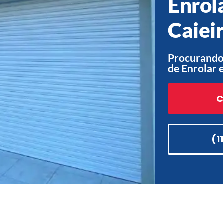
Enrol
Caiei
Procurando
de Enrolar 
C
(1