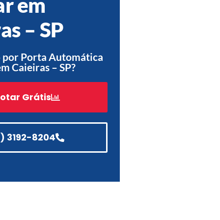
ar em
Acessórios
ras – SP
Automatização
 por Porta Automática
em Caieiras – SP?
Portão de Garagem de
Enrolar em Teresópolis – RJ
otar Grátis
Portão de Garagem de
Enrolar em São Pedro da
Aldeia – RJ
1) 3192-8204
Portão de Garagem de
Enrolar em São João de
Meriti – RJ
Portão de Garagem de
Enrolar em São Gonçalo – RJ
Portão de Garagem de
Enrolar em Rio das Ostras –