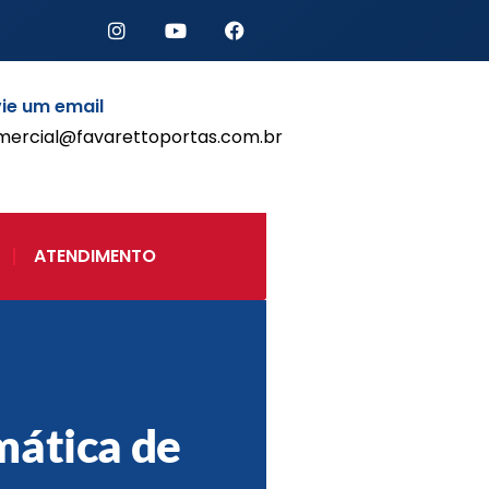
ie um email
mercial@favarettoportas.com.br
Início
Produtos
Porta de Enrolar Automática
ATENDIMENTO
Automatizadores
Acessórios Para Portas de
Enrolar
Pintura eletrostática
Portfólio
Contato
ática de