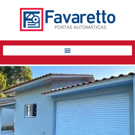
Início
Produtos
Porta de Enrolar Automática
Automatizadores
Acessórios Para Portas de
Enrolar
Pintura eletrostática
Portfólio
Contato