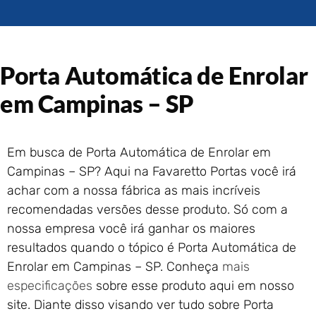
Portão de Garagem de
Enrolar em Rio das Ostras –
RJ
Portão de Garagem de
Porta Automática de Enrolar
Enrolar em Queimados – RJ
Portão de Garagem de
em Campinas – SP
Enrolar em Petrópolis – RJ
Portão de Garagem de
Enrolar em Paraty – RJ
Em busca de Porta Automática de Enrolar em
Portão de Garagem de
Campinas – SP? Aqui na Favaretto Portas você irá
Enrolar em Nova Iguaçu – RJ
achar com a nossa fábrica as mais incríveis
Portão de Garagem de
recomendadas versões desse produto. Só com a
Enrolar em Nova Friburgo –
RJ
nossa empresa você irá ganhar os maiores
resultados quando o tópico é Porta Automática de
Enrolar em Campinas – SP. Conheça
mais
especificações
sobre esse produto aqui em nosso
site. Diante disso visando ver tudo sobre Porta