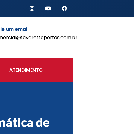
ie um email
mercial@favarettoportas.com.br
Início
Produtos
Porta de Enrolar Automática
ATENDIMENTO
Automatizadores
Acessórios Para Portas de
Enrolar
Pintura eletrostática
Portfólio
Contato
ática de