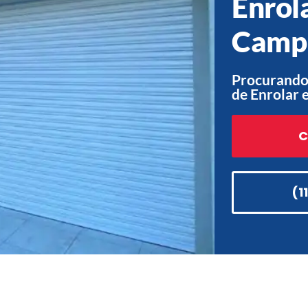
Enrol
Campi
Procurando
de Enrolar 
C
(1