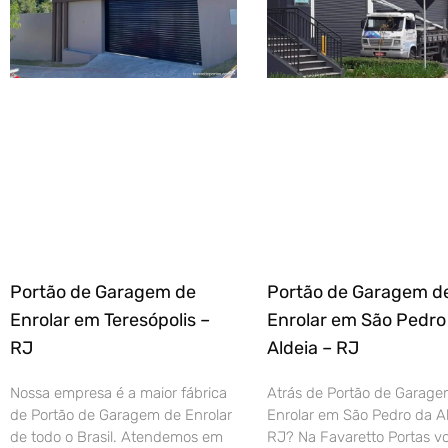
Portão de Garagem de
Portão de Garagem d
Enrolar em Teresópolis –
Enrolar em São Pedro
RJ
Aldeia – RJ
Nossa empresa é a maior fábrica
Atrás de Portão de Garage
de Portão de Garagem de Enrolar
Enrolar em São Pedro da Al
de todo o Brasil. Atendemos em
RJ? Na Favaretto Portas vo