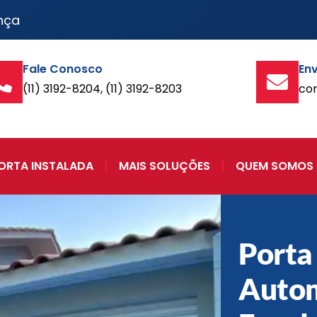
nça
Fale Conosco
Env
(11) 3192-8204, (11) 3192-8203
co
ORTA INSTALADA
MAIS SOLUÇÕES
QUEM SOMOS
Porta
Autom