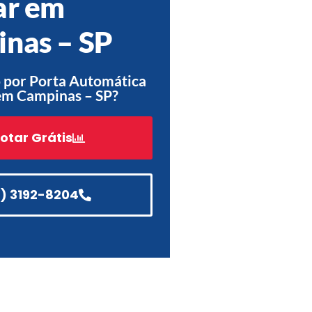
ar em
Acessórios
nas – SP
Automatização
 por Porta Automática
em Campinas – SP?
Portão de Garagem de
Enrolar em Teresópolis – RJ
otar Grátis
Portão de Garagem de
Enrolar em São Pedro da
Aldeia – RJ
1) 3192-8204
Portão de Garagem de
Enrolar em São João de
Meriti – RJ
Portão de Garagem de
Enrolar em São Gonçalo – RJ
Portão de Garagem de
Enrolar em Rio das Ostras –