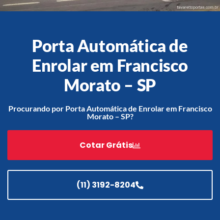
Porta Automática de
Acessórios
Enrolar em Francisco
Automatização
Morato – SP
Procurando por Porta Automática de Enrolar em Francisco
Portão de Garagem de
Morato – SP?
Enrolar em Teresópolis – RJ
Portão de Garagem de
Cotar Grátis
Enrolar em São Pedro da
Aldeia – RJ
Portão de Garagem de
Enrolar em São João de
(11) 3192-8204
Meriti – RJ
Portão de Garagem de
Enrolar em São Gonçalo – RJ