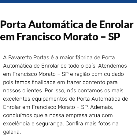
Portão de Garagem de
Enrolar em Rio das Ostras –
RJ
Porta Automática de Enrolar
Portão de Garagem de
Enrolar em Queimados – RJ
em Francisco Morato – SP
Portão de Garagem de
Enrolar em Petrópolis – RJ
Portão de Garagem de
A Favaretto Portas é a maior fábrica de Porta
Enrolar em Paraty – RJ
Automática de Enrolar de todo o país. Atendemos
Portão de Garagem de
em Francisco Morato – SP e região com cuidado
Enrolar em Nova Iguaçu – RJ
pois temos finalidade em trazer contento para
Portão de Garagem de
nossos clientes. Por isso, nós contamos os mais
Enrolar em Nova Friburgo –
excelentes equipamentos de Porta Automática de
RJ
Enrolar em Francisco Morato – SP. Ademais,
concluímos que a nossa empresa atua com
excelência e segurança. Confira mais fotos na
galeria
.