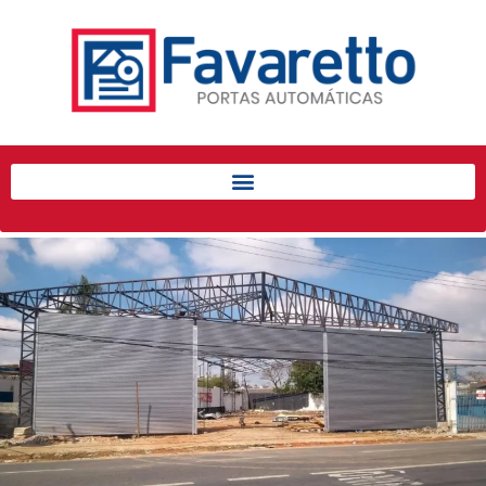
Início
Produtos
Porta de Enrolar Automática
Automatizadores
Acessórios Para Portas de
Enrolar
Pintura eletrostática
Portfólio
Contato