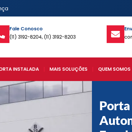
nça
Fale Conosco
Env
(11) 3192-8204, (11) 3192-8203
co
ORTA INSTALADA
MAIS SOLUÇÕES
QUEM SOMOS
Porta
Autom