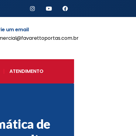
ie um email
mercial@favarettoportas.com.br
Início
Produtos
Porta de Enrolar Automática
ATENDIMENTO
Automatizadores
Acessórios Para Portas de
Enrolar
Pintura eletrostática
Portfólio
Contato
ática de