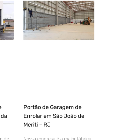
e
Portão de Garagem de
 da
Enrolar em São João de
Meriti – RJ
m de
Nossa empresa é a maior fábrica