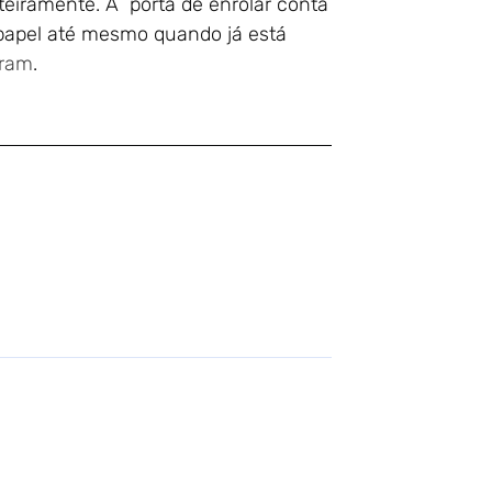
eiramente. A porta de enrolar conta
papel até mesmo quando já está
gram
.