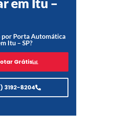
r em Itu –
Acessórios
Automatização
 por Porta Automática
em Itu – SP?
Portão de Garagem de
Enrolar em Teresópolis – RJ
otar Grátis
Portão de Garagem de
Enrolar em São Pedro da
Aldeia – RJ
1) 3192-8204
Portão de Garagem de
Enrolar em São João de
Meriti – RJ
Portão de Garagem de
Enrolar em São Gonçalo – RJ
Portão de Garagem de
Enrolar em Rio das Ostras –