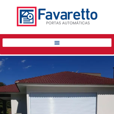
Início
Produtos
Porta de Enrolar Automática
Automatizadores
Acessórios Para Portas de
Enrolar
Pintura eletrostática
Portfólio
Contato