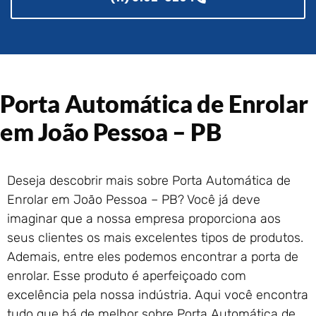
Portão de Garagem de
Enrolar em Rio das Ostras –
RJ
Portão de Garagem de
Enrolar em Queimados – RJ
Porta Automática de Enrolar
Portão de Garagem de
Enrolar em Petrópolis – RJ
em João Pessoa – PB
Portão de Garagem de
Enrolar em Paraty – RJ
Portão de Garagem de
Deseja descobrir mais sobre Porta Automática de
Enrolar em Nova Iguaçu – RJ
Enrolar em João Pessoa – PB? Você já deve
Portão de Garagem de
Enrolar em Nova Friburgo –
imaginar que a nossa empresa proporciona aos
RJ
seus clientes os mais excelentes tipos de produtos.
Ademais, entre eles podemos encontrar a porta de
enrolar. Esse produto é aperfeiçoado com
excelência pela nossa indústria. Aqui você encontra
tudo que há de melhor sobre Porta Automática de