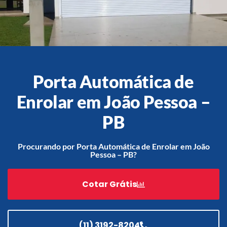
Acessórios
Automatização
Porta Automática de
Enrolar em João Pessoa –
Portão de Garagem de
PB
Enrolar em Teresópolis – RJ
Portão de Garagem de
Procurando por Porta Automática de Enrolar em João
Enrolar em São Pedro da
Pessoa – PB?
Aldeia – RJ
Portão de Garagem de
Cotar Grátis
Enrolar em São João de
Meriti – RJ
Portão de Garagem de
Enrolar em São Gonçalo – RJ
(11) 3192-8204