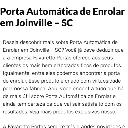
Portão de Garagem de
Porta Automática de Enrolar
Enrolar em Rio das Ostras –
RJ
em Joinville – SC
Portão de Garagem de
Enrolar em Queimados – RJ
Portão de Garagem de
Deseja descobrir mais sobre Porta Automática de
Enrolar em Petrópolis – RJ
Enrolar em Joinville – SC? Você já deve deduzir que
Portão de Garagem de
a a empresa Favaretto Portas oferece aos seus
Enrolar em Paraty – RJ
clientes os mais bem elaborados tipos de produtos.
Portão de Garagem de
Enrolar em Nova Iguaçu – RJ
Igualmente, entre eles podemos encontrar a porta
de enrolar. Esse produto é criado com virtuosidade
Portão de Garagem de
Enrolar em Nova Friburgo –
pela nossa fábrica. Aqui você encontra tudo que há
RJ
de mais útil sobre Porta Automática de Enrolar e
ainda tem certeza de que vai sair satisfeito com os
resultados. Veja mais
produtos
exclusivos nosso.
A Favaretto Portas sempre trás grandes novidades e