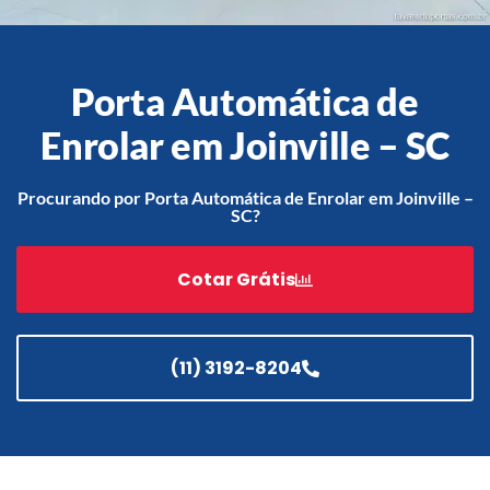
Porta Automática de
Acessórios
Automatização
Enrolar em Joinville – SC
Procurando por Porta Automática de Enrolar em Joinville –
SC?
Portão de Garagem de
Enrolar em Teresópolis – RJ
Cotar Grátis
Portão de Garagem de
Enrolar em São Pedro da
Aldeia – RJ
(11) 3192-8204
Portão de Garagem de
Enrolar em São João de
Meriti – RJ
Portão de Garagem de
Enrolar em São Gonçalo – RJ