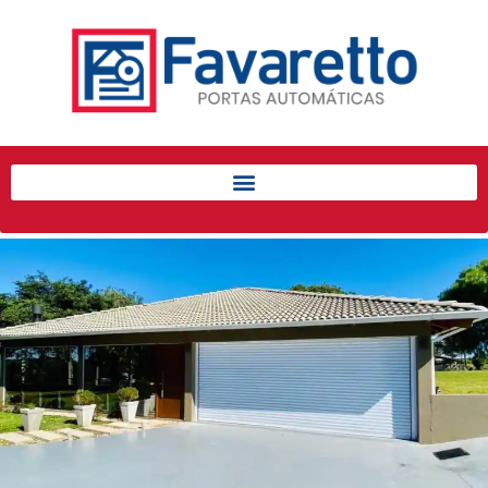
Início
Produtos
Porta de Enrolar Automática
Automatizadores
Acessórios Para Portas de
Enrolar
Pintura eletrostática
Portfólio
Contato