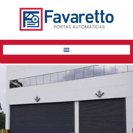
Início
Produtos
Porta de Enrolar Automática
Automatizadores
Acessórios Para Portas de
Enrolar
Pintura eletrostática
Portfólio
Contato