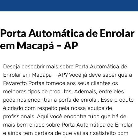
Portão de Garagem de
Enrolar em Rio das Ostras –
RJ
Portão de Garagem de
Porta Automática de Enrolar
Enrolar em Queimados – RJ
Portão de Garagem de
em Macapá – AP
Enrolar em Petrópolis – RJ
Portão de Garagem de
Enrolar em Paraty – RJ
Deseja descobrir mais sobre Porta Automática de
Portão de Garagem de
Enrolar em Macapá – AP? Você já deve saber que a
Enrolar em Nova Iguaçu – RJ
Favaretto Portas fornece aos seus clientes os
Portão de Garagem de
melhores tipos de produtos. Ademais, entre eles
Enrolar em Nova Friburgo –
RJ
podemos encontrar a porta de enrolar. Esse produto
é criado com respeito pela nossa equipe de
profissionais. Aqui você encontra tudo que há de
mais bem criado sobre Porta Automática de Enrolar
e ainda tem certeza de que vai sair satisfeito com