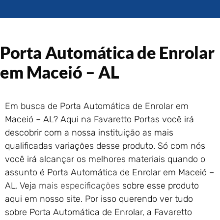
Portão de Garagem de
Enrolar em Rio das Ostras –
RJ
Portão de Garagem de
Porta Automática de Enrolar
Enrolar em Queimados – RJ
Portão de Garagem de
em Maceió – AL
Enrolar em Petrópolis – RJ
Portão de Garagem de
Enrolar em Paraty – RJ
Em busca de Porta Automática de Enrolar em
Portão de Garagem de
Maceió – AL? Aqui na Favaretto Portas você irá
Enrolar em Nova Iguaçu – RJ
descobrir com a nossa instituição as mais
Portão de Garagem de
qualificadas variações desse produto. Só com nós
Enrolar em Nova Friburgo –
RJ
você irá alcançar os melhores materiais quando o
assunto é Porta Automática de Enrolar em Maceió –
AL. Veja
mais especificações
sobre esse produto
aqui em nosso site. Por isso querendo ver tudo
sobre Porta Automática de Enrolar, a Favaretto