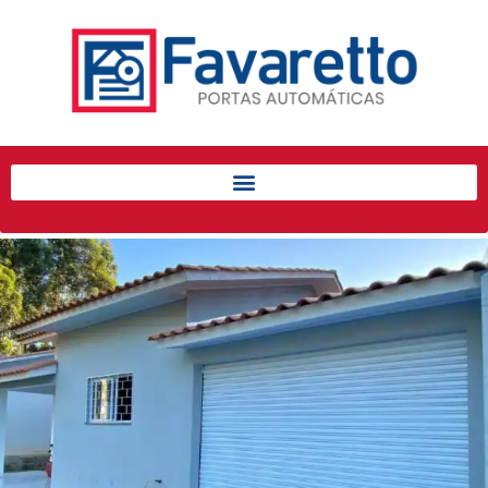
Início
Produtos
Porta de Enrolar Automática
Automatizadores
Acessórios Para Portas de
Enrolar
Pintura eletrostática
Portfólio
Contato