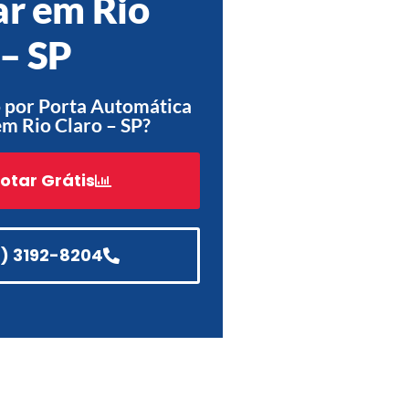
ar em Rio
Acessórios
 – SP
Automatização
 por Porta Automática
em Rio Claro – SP?
Portão de Garagem de
Enrolar em Teresópolis – RJ
otar Grátis
Portão de Garagem de
Enrolar em São Pedro da
Aldeia – RJ
1) 3192-8204
Portão de Garagem de
Enrolar em São João de
Meriti – RJ
Portão de Garagem de
Enrolar em São Gonçalo – RJ
Portão de Garagem de
Enrolar em Rio das Ostras –