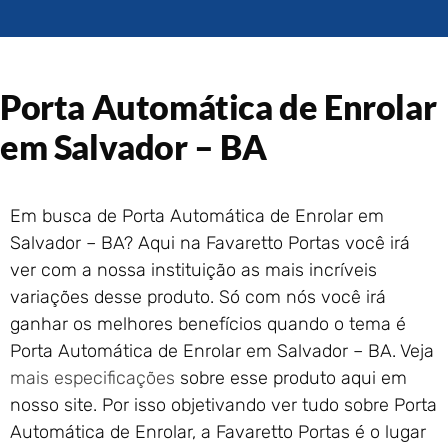
Portão de Garagem de
Enrolar em Rio das Ostras –
RJ
Portão de Garagem de
Porta Automática de Enrolar
Enrolar em Queimados – RJ
Portão de Garagem de
em Salvador – BA
Enrolar em Petrópolis – RJ
Portão de Garagem de
Enrolar em Paraty – RJ
Em busca de Porta Automática de Enrolar em
Portão de Garagem de
Salvador – BA? Aqui na Favaretto Portas você irá
Enrolar em Nova Iguaçu – RJ
ver com a nossa instituição as mais incríveis
Portão de Garagem de
variações desse produto. Só com nós você irá
Enrolar em Nova Friburgo –
RJ
ganhar os melhores benefícios quando o tema é
Porta Automática de Enrolar em Salvador – BA. Veja
mais especificações
sobre esse produto aqui em
nosso site. Por isso objetivando ver tudo sobre Porta
Automática de Enrolar, a Favaretto Portas é o lugar