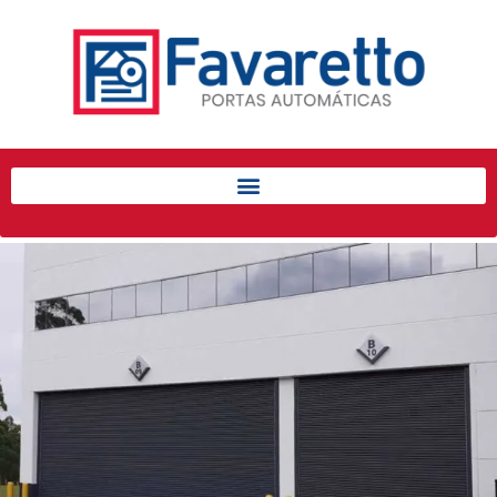
Início
Produtos
Porta de Enrolar Automática
Automatizadores
Acessórios Para Portas de
Enrolar
Pintura eletrostática
Portfólio
Contato