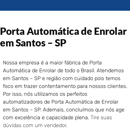
Portão de Garagem de
Enrolar em Rio das Ostras –
RJ
Portão de Garagem de
Porta Automática de Enrolar
Enrolar em Queimados – RJ
Portão de Garagem de
em Santos – SP
Enrolar em Petrópolis – RJ
Portão de Garagem de
Enrolar em Paraty – RJ
Nossa empresa é a maior fábrica de Porta
Portão de Garagem de
Automática de Enrolar de todo o Brasil. Atendemos
Enrolar em Nova Iguaçu – RJ
em Santos – SP e região com cuidado pois temos
Portão de Garagem de
foco em trazer contentamento para nossos clientes.
Enrolar em Nova Friburgo –
RJ
Por isso, nós utilizamos os perfeitos
automatizadores de Porta Automática de Enrolar
em Santos – SP. Ademais, concluímos que nós age
com excelência e capacidade plena.
Tire suas
dúvidas com um vendedor
.