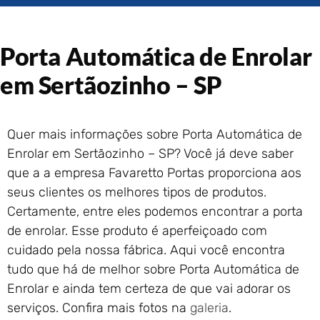
Portão de Garagem de
Enrolar em Rio das Ostras –
RJ
Porta Automática de Enrolar
Portão de Garagem de
Enrolar em Queimados – RJ
em Sertãozinho – SP
Portão de Garagem de
Enrolar em Petrópolis – RJ
Portão de Garagem de
Quer mais informações sobre Porta Automática de
Enrolar em Paraty – RJ
Enrolar em Sertãozinho – SP? Você já deve saber
Portão de Garagem de
que a a empresa Favaretto Portas proporciona aos
Enrolar em Nova Iguaçu – RJ
seus clientes os melhores tipos de produtos.
Portão de Garagem de
Certamente, entre eles podemos encontrar a porta
Enrolar em Nova Friburgo –
RJ
de enrolar. Esse produto é aperfeiçoado com
cuidado pela nossa fábrica. Aqui você encontra
tudo que há de melhor sobre Porta Automática de
Enrolar e ainda tem certeza de que vai adorar os
serviços. Confira mais fotos na
galeria
.