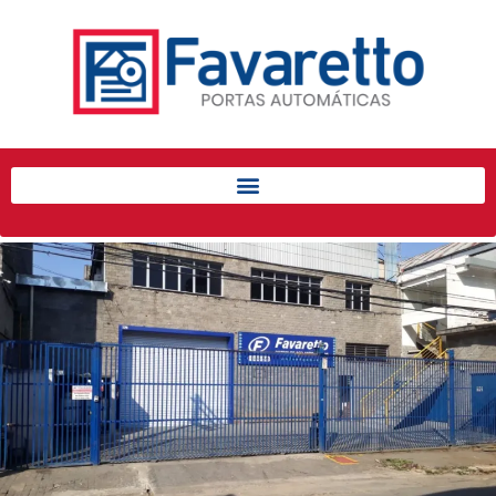
Início
Produtos
Porta de Enrolar Automática
Automatizadores
Acessórios Para Portas de
Enrolar
Pintura eletrostática
Portfólio
Contato