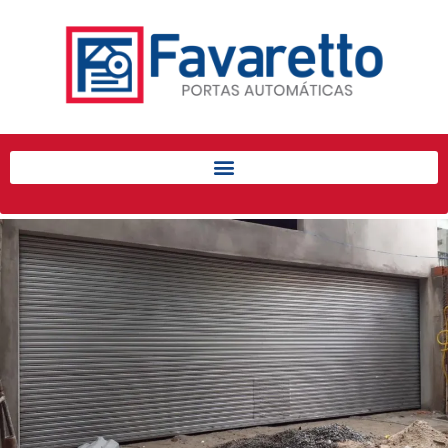
Início
Produtos
Porta de Enrolar Automática
Automatizadores
Acessórios Para Portas de
Enrolar
Pintura eletrostática
Portfólio
Contato