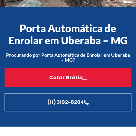
Porta Automática de
Acessórios
Automatização
Enrolar em Uberaba – MG
Procurando por Porta Automática de Enrolar em Uberaba
– MG?
Portão de Garagem de
Enrolar em Teresópolis – RJ
Cotar Grátis
Portão de Garagem de
Enrolar em São Pedro da
Aldeia – RJ
(11) 3192-8204
Portão de Garagem de
Enrolar em São João de
Meriti – RJ
Portão de Garagem de
Enrolar em São Gonçalo – RJ