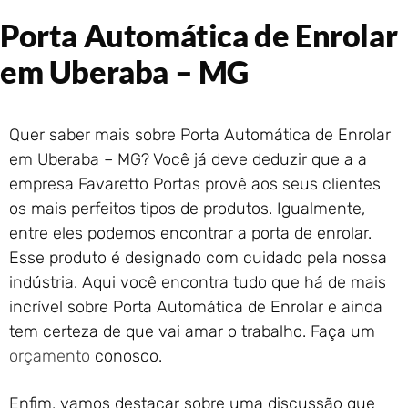
Portão de Garagem de
Porta Automática de Enrolar
Enrolar em Rio das Ostras –
RJ
em Uberaba – MG
Portão de Garagem de
Enrolar em Queimados – RJ
Portão de Garagem de
Quer saber mais sobre Porta Automática de Enrolar
Enrolar em Petrópolis – RJ
em Uberaba – MG? Você já deve deduzir que a a
Portão de Garagem de
empresa Favaretto Portas provê aos seus clientes
Enrolar em Paraty – RJ
os mais perfeitos tipos de produtos. Igualmente,
Portão de Garagem de
Enrolar em Nova Iguaçu – RJ
entre eles podemos encontrar a porta de enrolar.
Esse produto é designado com cuidado pela nossa
Portão de Garagem de
Enrolar em Nova Friburgo –
indústria. Aqui você encontra tudo que há de mais
RJ
incrível sobre Porta Automática de Enrolar e ainda
tem certeza de que vai amar o trabalho. Faça um
orçamento
conosco.
Enfim, vamos destacar sobre uma discussão que