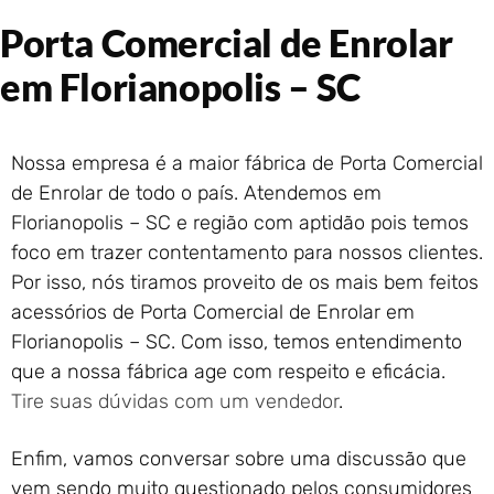
Portão de Garagem de
Porta Comercial de Enrolar
Enrolar em Rio das Ostras –
RJ
em Florianopolis – SC
Portão de Garagem de
Enrolar em Queimados – RJ
Portão de Garagem de
Nossa empresa é a maior fábrica de Porta Comercial
Enrolar em Petrópolis – RJ
de Enrolar de todo o país. Atendemos em
Portão de Garagem de
Florianopolis – SC e região com aptidão pois temos
Enrolar em Paraty – RJ
foco em trazer contentamento para nossos clientes.
Portão de Garagem de
Enrolar em Nova Iguaçu – RJ
Por isso, nós tiramos proveito de os mais bem feitos
Portão de Garagem de
acessórios de Porta Comercial de Enrolar em
Enrolar em Nova Friburgo –
Florianopolis – SC. Com isso, temos entendimento
RJ
que a nossa fábrica age com respeito e eficácia.
Tire suas dúvidas com um vendedor
.
Enfim, vamos conversar sobre uma discussão que
vem sendo muito questionado pelos consumidores