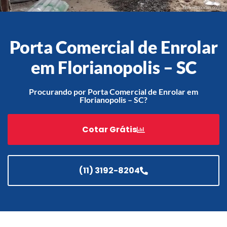
Porta Comercial de Enrolar
Acessórios
Automatização
em Florianopolis – SC
Procurando por Porta Comercial de Enrolar em
Florianopolis – SC?
Portão de Garagem de
Enrolar em Teresópolis – RJ
Cotar Grátis
Portão de Garagem de
Enrolar em São Pedro da
Aldeia – RJ
(11) 3192-8204
Portão de Garagem de
Enrolar em São João de
Meriti – RJ
Portão de Garagem de
Enrolar em São Gonçalo – RJ