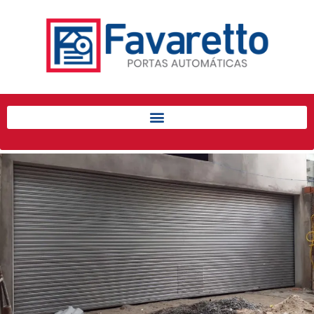
Início
Produtos
Porta de Enrolar Automática
Automatizadores
Acessórios Para Portas de
Enrolar
Pintura eletrostática
Portfólio
Contato