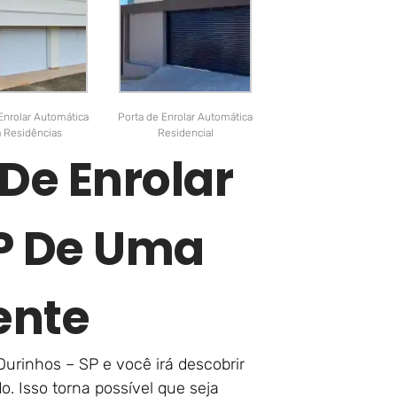
Enrolar Automática
Porta de Enrolar Automática
a Residências
Residencial
De Enrolar
P De Uma
ente
urinhos – SP e você irá descobrir
. Isso torna possível que seja