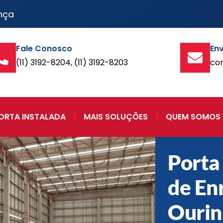
nça
Fale Conosco
Env
(11) 3192-8204, (11) 3192-8203
co
ORTA INSTALADA
MAIS SOLUÇÕES
QUEM SOMOS
Porta
de En
Ourin