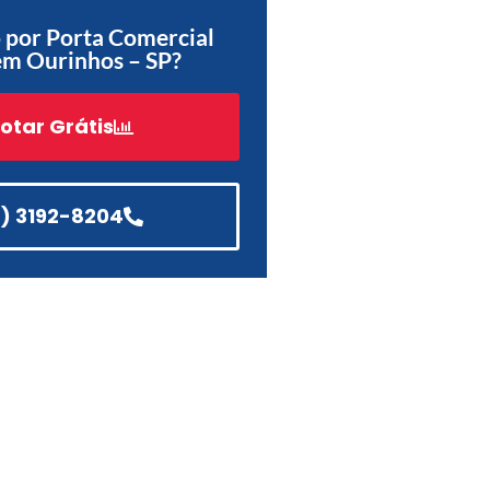
 por Porta Comercial
Acessórios
em Ourinhos – SP?
Automatização
otar Grátis
Portão de Garagem de
Enrolar em Teresópolis – RJ
1) 3192-8204
Portão de Garagem de
Enrolar em São Pedro da
Aldeia – RJ
Portão de Garagem de
Enrolar em São João de
Meriti – RJ
Portão de Garagem de
Enrolar em São Gonçalo – RJ
Portão de Garagem de
Enrolar em Rio das Ostras –