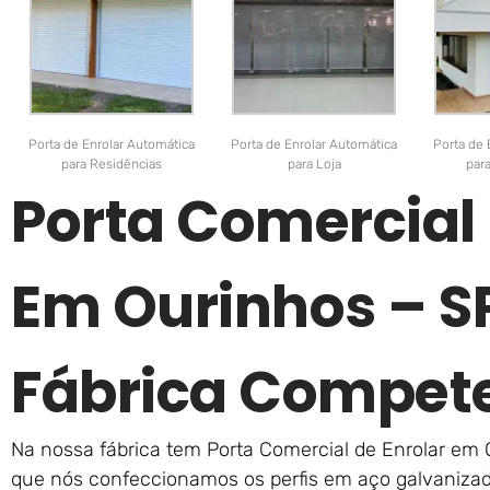
Porta de Enrolar Automática
Porta de Enrolar Automática
Porta de 
para Residências
para Loja
par
Porta Comercial 
Em Ourinhos – S
Fábrica Compet
Na nossa fábrica tem Porta Comercial de Enrolar em O
que nós confeccionamos os perfis em aço galvanizado