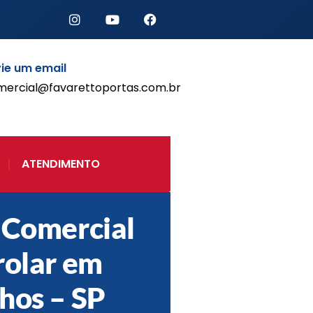
ie um email
mercial@favarettoportas.com.br
Início
Produtos
Porta de Enrolar Automática
ATENDIMENTO
Automatizadores
Acessórios Para Portas de
Enrolar
 Comercial
Pintura eletrostática
Portfólio
rolar em
Contato
hos – SP