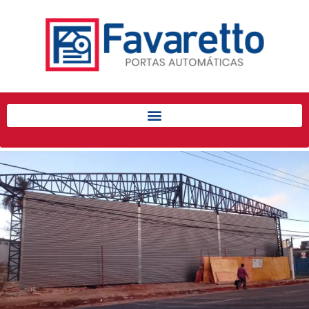
Início
Produtos
Porta de Enrolar Automática
Automatizadores
Acessórios Para Portas de
Enrolar
Pintura eletrostática
Portfólio
Contato