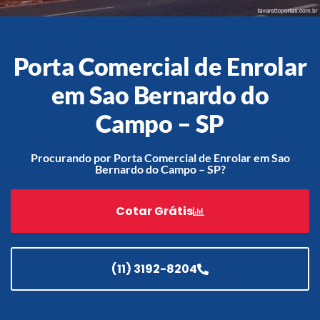
Porta Comercial de Enrolar
Acessórios
em Sao Bernardo do
Automatização
Campo – SP
Procurando por Porta Comercial de Enrolar em Sao
Portão de Garagem de
Bernardo do Campo – SP?
Enrolar em Teresópolis – RJ
Portão de Garagem de
Cotar Grátis
Enrolar em São Pedro da
Aldeia – RJ
Portão de Garagem de
Enrolar em São João de
(11) 3192-8204
Meriti – RJ
Portão de Garagem de
Enrolar em São Gonçalo – RJ