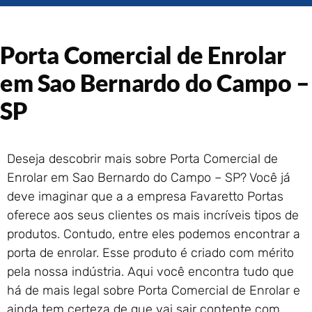
Portão de Garagem de
Enrolar em Rio das Ostras –
RJ
Porta Comercial de Enrolar
Portão de Garagem de
Enrolar em Queimados – RJ
em Sao Bernardo do Campo –
Portão de Garagem de
SP
Enrolar em Petrópolis – RJ
Portão de Garagem de
Enrolar em Paraty – RJ
Deseja descobrir mais sobre Porta Comercial de
Portão de Garagem de
Enrolar em Sao Bernardo do Campo – SP? Você já
Enrolar em Nova Iguaçu – RJ
deve imaginar que a a empresa Favaretto Portas
Portão de Garagem de
Enrolar em Nova Friburgo –
oferece aos seus clientes os mais incríveis tipos de
RJ
produtos. Contudo, entre eles podemos encontrar a
porta de enrolar. Esse produto é criado com mérito
pela nossa indústria. Aqui você encontra tudo que
há de mais legal sobre Porta Comercial de Enrolar e
ainda tem certeza de que vai sair contente com