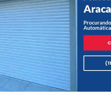
Araca
Procurando
Automática
C
(1