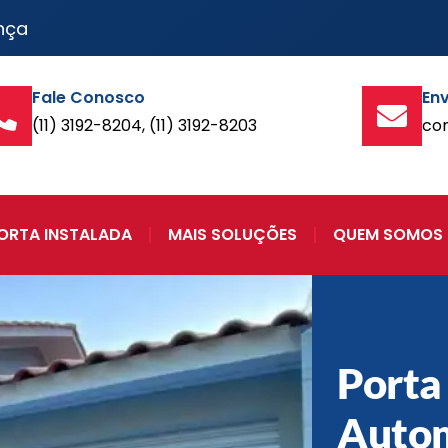
nça
Fale Conosco
Env
(11) 3192-8204, (11) 3192-8203
co
ORTA INSTALADA
MAIS SOLUÇÕES
QUEM SOMOS
Porta
Auto