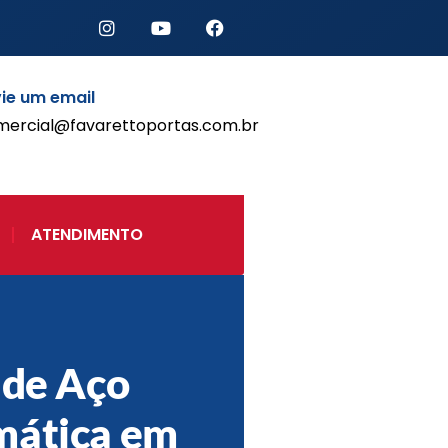
ie um email
mercial@favarettoportas.com.br
Início
Produtos
Porta de Enrolar Automática
ATENDIMENTO
Automatizadores
Acessórios Para Portas de
Enrolar
Pintura eletrostática
Portfólio
Contato
 de Aço
mática em