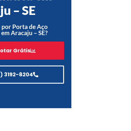
ju – SE
Acessórios
Automatização
 por Porta de Aço
 em Aracaju – SE?
otar Grátis
Portão de Garagem de
Enrolar em Teresópolis – RJ
Portão de Garagem de
Enrolar em São Pedro da
1) 3192-8204
Aldeia – RJ
Portão de Garagem de
Enrolar em São João de
Meriti – RJ
Portão de Garagem de
Enrolar em São Gonçalo – RJ
Portão de Garagem de
Enrolar em Rio das Ostras –