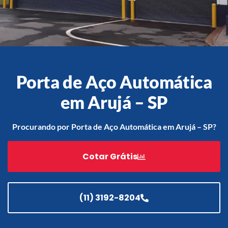
Acessórios
Automatização
Porta de Aço Automática
em Arujá – SP
Portão de Garagem de
Enrolar em Teresópolis – RJ
Procurando por Porta de Aço Automática em Arujá – SP?
Portão de Garagem de
Enrolar em São Pedro da
Cotar Grátis
Aldeia – RJ
Portão de Garagem de
Enrolar em São João de
Meriti – RJ
(11) 3192-8204
Portão de Garagem de
Enrolar em São Gonçalo – RJ