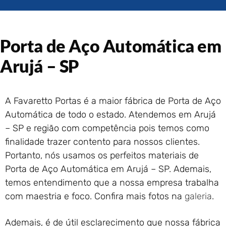
Portão de Garagem de
Enrolar em Rio das Ostras –
RJ
Portão de Garagem de
Porta de Aço Automática em
Enrolar em Queimados – RJ
Arujá – SP
Portão de Garagem de
Enrolar em Petrópolis – RJ
Portão de Garagem de
Enrolar em Paraty – RJ
A Favaretto Portas é a maior fábrica de Porta de Aço
Automática de todo o estado. Atendemos em Arujá
Portão de Garagem de
Enrolar em Nova Iguaçu – RJ
– SP e região com competência pois temos como
Portão de Garagem de
finalidade trazer contento para nossos clientes.
Enrolar em Nova Friburgo –
Portanto, nós usamos os perfeitos materiais de
RJ
Porta de Aço Automática em Arujá – SP. Ademais,
temos entendimento que a nossa empresa trabalha
com maestria e foco. Confira mais fotos na
galeria
.
Ademais, é de útil esclarecimento que nossa fábrica