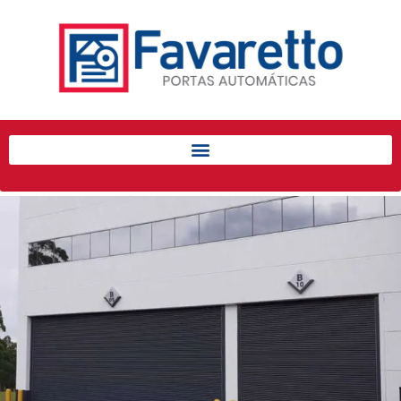
Início
Produtos
Porta de Enrolar Automática
Automatizadores
Acessórios Para Portas de
Enrolar
Pintura eletrostática
Portfólio
Contato