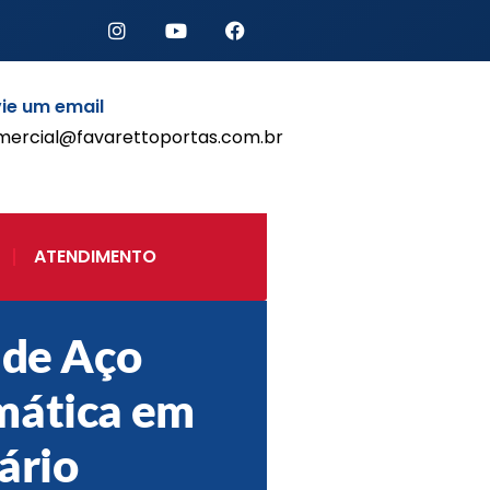
ie um email
mercial@favarettoportas.com.br
Início
Produtos
Porta de Enrolar Automática
ATENDIMENTO
Automatizadores
Acessórios Para Portas de
Enrolar
 de Aço
Pintura eletrostática
Portfólio
mática em
Contato
ário