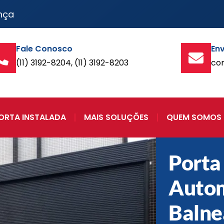
nça
Fale Conosco
Env
(11) 3192-8204, (11) 3192-8203
co
ORTA INSTALADA
MAIS SOLUÇÕES
QUEM SOMOS
Porta
Auto
Balne