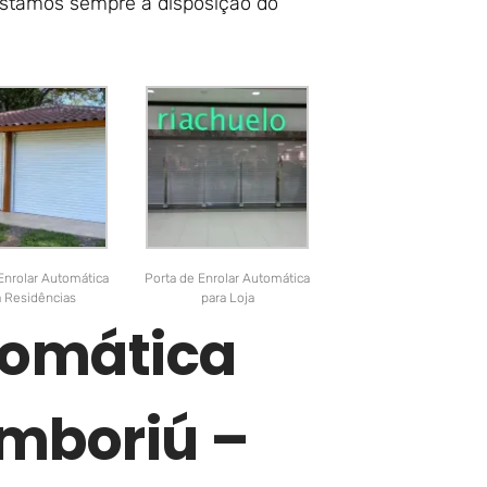
 Estamos sempre à disposição do
Enrolar Automática
Porta de Enrolar Automática
a Residências
para Loja
tomática
mboriú –