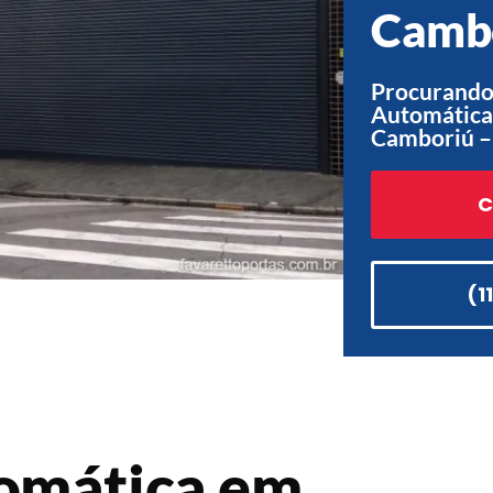
Cambo
Procurando
Automática
Camboriú –
C
(1
tomática em