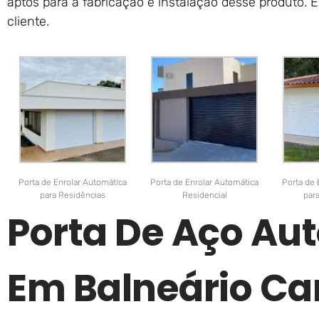
aptos para a fabricação e instalação desse produto.
cliente.
Porta de Enrolar Automática
Porta de Enrolar Automática
Porta de 
para Residências
Residencial
par
Porta De Aço Au
Em Balneário Ca