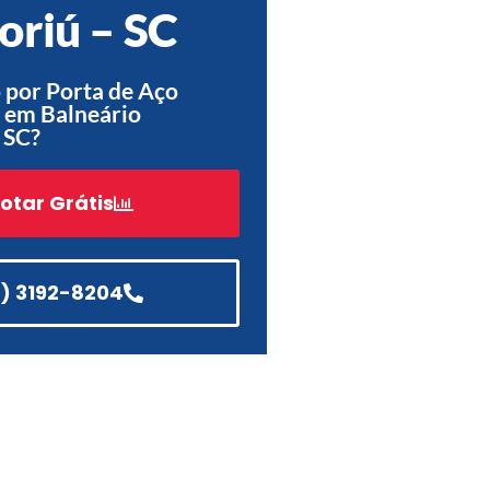
riú – SC
Acessórios
Automatização
 por Porta de Aço
 em Balneário
 SC?
Portão de Garagem de
otar Grátis
Enrolar em Teresópolis – RJ
Portão de Garagem de
Enrolar em São Pedro da
Aldeia – RJ
1) 3192-8204
Portão de Garagem de
Enrolar em São João de
Meriti – RJ
Portão de Garagem de
Enrolar em São Gonçalo – RJ
Portão de Garagem de
Enrolar em Rio das Ostras –