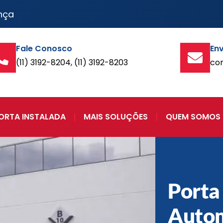
nça
Fale Conosco
Env
(11) 3192-8204, (11) 3192-8203
co
ORTA INSTALADA
MAIS SOLUÇÕES
QUEM SOMOS
Porta
Auto