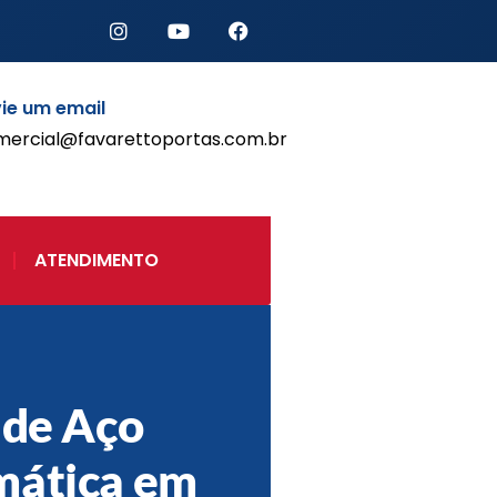
ie um email
mercial@favarettoportas.com.br
Início
Produtos
Porta de Enrolar Automática
ATENDIMENTO
Automatizadores
Acessórios Para Portas de
Enrolar
Pintura eletrostática
Portfólio
Contato
 de Aço
mática em