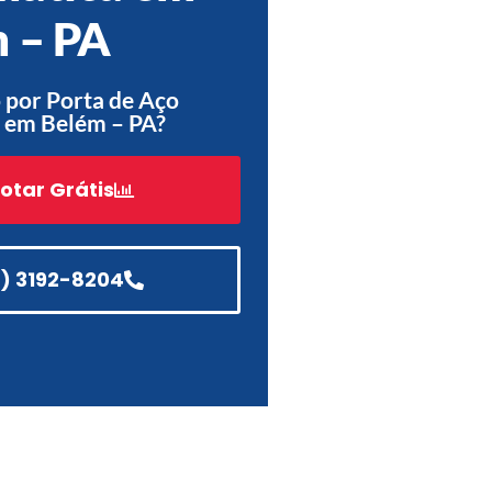
 – PA
Acessórios
Automatização
 por Porta de Aço
 em Belém – PA?
otar Grátis
Portão de Garagem de
Enrolar em Teresópolis – RJ
Portão de Garagem de
Enrolar em São Pedro da
1) 3192-8204
Aldeia – RJ
Portão de Garagem de
Enrolar em São João de
Meriti – RJ
Portão de Garagem de
Enrolar em São Gonçalo – RJ
Portão de Garagem de
Enrolar em Rio das Ostras –