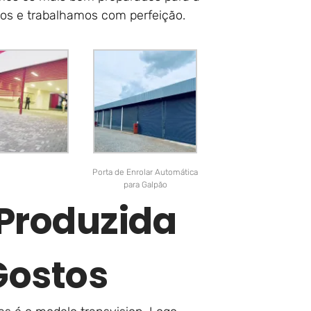
tos e trabalhamos com perfeição.
Porta de Enrolar Automática
para Galpão
 Produzida
Gostos