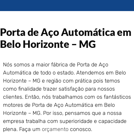
Portão de Garagem de
Enrolar em Rio das Ostras –
RJ
Portão de Garagem de
Porta de Aço Automática em
Enrolar em Queimados – RJ
Portão de Garagem de
Belo Horizonte – MG
Enrolar em Petrópolis – RJ
Portão de Garagem de
Enrolar em Paraty – RJ
Nós somos a maior fábrica de Porta de Aço
Portão de Garagem de
Automática de todo o estado. Atendemos em Belo
Enrolar em Nova Iguaçu – RJ
Horizonte – MG e região com prática pois temos
Portão de Garagem de
como finalidade trazer satisfação para nossos
Enrolar em Nova Friburgo –
RJ
clientes. Então, nós trabalhamos com os fantásticos
motores de Porta de Aço Automática em Belo
Horizonte – MG. Por isso, pensamos que a nossa
empresa trabalha com superioridade e capacidade
plena. Faça um
orçamento
conosco.