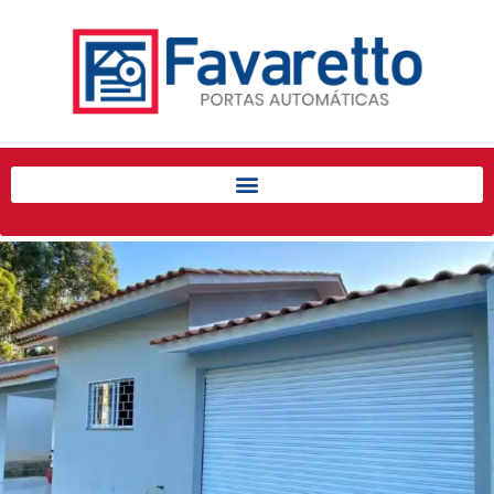
Início
Produtos
Porta de Enrolar Automática
Automatizadores
Acessórios Para Portas de
Enrolar
Pintura eletrostática
Portfólio
Contato