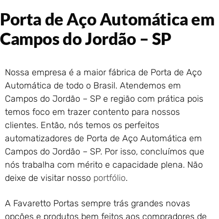
Portão de Garagem de
Porta de Aço Automática em
Enrolar em Rio das Ostras –
RJ
Campos do Jordão – SP
Portão de Garagem de
Enrolar em Queimados – RJ
Portão de Garagem de
Nossa empresa é a maior fábrica de Porta de Aço
Enrolar em Petrópolis – RJ
Automática de todo o Brasil. Atendemos em
Portão de Garagem de
Campos do Jordão – SP e região com prática pois
Enrolar em Paraty – RJ
temos foco em trazer contento para nossos
Portão de Garagem de
Enrolar em Nova Iguaçu – RJ
clientes. Então, nós temos os perfeitos
Portão de Garagem de
automatizadores de Porta de Aço Automática em
Enrolar em Nova Friburgo –
Campos do Jordão – SP. Por isso, concluímos que
RJ
nós trabalha com mérito e capacidade plena. Não
deixe de visitar nosso
portfólio
.
A Favaretto Portas sempre trás grandes novas
opções e produtos bem feitos aos compradores de