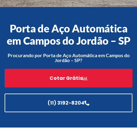
Porta de Aço Automática
Acessórios
Automatização
em Campos do Jordão – SP
Procurando por Porta de Aço Automática em Campos do
Jordão – SP?
Portão de Garagem de
Enrolar em Teresópolis – RJ
Cotar Grátis
Portão de Garagem de
Enrolar em São Pedro da
Aldeia – RJ
(11) 3192-8204
Portão de Garagem de
Enrolar em São João de
Meriti – RJ
Portão de Garagem de
Enrolar em São Gonçalo – RJ