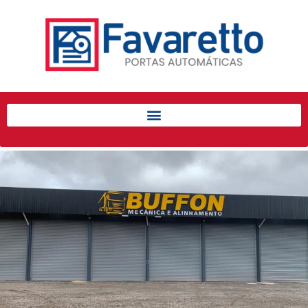
Início
Produtos
Porta de Enrolar Automática
Automatizadores
Acessórios Para Portas de
Enrolar
Pintura eletrostática
Portfólio
Contato