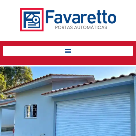
Início
Produtos
Porta de Enrolar Automática
Automatizadores
Acessórios Para Portas de
Enrolar
Pintura eletrostática
Portfólio
Contato