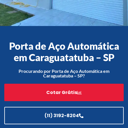
Acessórios
Automatização
Porta de Aço Automática
em Caraguatatuba – SP
Portão de Garagem de
Enrolar em Teresópolis – RJ
Procurando por Porta de Aço Automática em
Caraguatatuba – SP?
Portão de Garagem de
Enrolar em São Pedro da
Aldeia – RJ
Cotar Grátis
Portão de Garagem de
Enrolar em São João de
Meriti – RJ
(11) 3192-8204
Portão de Garagem de
Enrolar em São Gonçalo – RJ