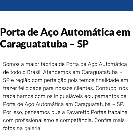
Portão de Garagem de
Enrolar em Rio das Ostras –
RJ
Portão de Garagem de
Porta de Aço Automática em
Enrolar em Queimados – RJ
Portão de Garagem de
Caraguatatuba – SP
Enrolar em Petrópolis – RJ
Portão de Garagem de
Enrolar em Paraty – RJ
Somos a maior fábrica de Porta de Aço Automática
Portão de Garagem de
de todo o Brasil. Atendemos em Caraguatatuba –
Enrolar em Nova Iguaçu – RJ
SP e região com perfeição pois temos finalidade em
Portão de Garagem de
trazer felicidade para nossos clientes. Contudo, nós
Enrolar em Nova Friburgo –
RJ
trabalhamos com os inigualáveis equipamentos de
Porta de Aço Automática em Caraguatatuba – SP.
Por isso, pensamos que a Favaretto Portas trabalha
com profissionalismo e competência. Confira mais
fotos na
galeria
.