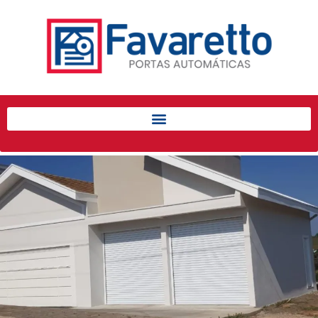
Início
Produtos
Porta de Enrolar Automática
Automatizadores
Acessórios Para Portas de
Enrolar
Pintura eletrostática
Portfólio
Contato