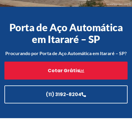
Porta de Aço Automática
Acessórios
Automatização
em Itararé – SP
Procurando por Porta de Aço Automática em Itararé – SP?
Portão de Garagem de
Cotar Grátis
Enrolar em Teresópolis – RJ
Portão de Garagem de
Enrolar em São Pedro da
Aldeia – RJ
(11) 3192-8204
Portão de Garagem de
Enrolar em São João de
Meriti – RJ
Portão de Garagem de
Enrolar em São Gonçalo – RJ