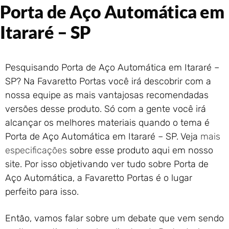
Porta de Aço Automática em
Portão de Garagem de
Enrolar em Rio das Ostras –
Itararé – SP
RJ
Portão de Garagem de
Enrolar em Queimados – RJ
Pesquisando Porta de Aço Automática em Itararé –
Portão de Garagem de
Enrolar em Petrópolis – RJ
SP? Na Favaretto Portas você irá descobrir com a
Portão de Garagem de
nossa equipe as mais vantajosas recomendadas
Enrolar em Paraty – RJ
versões desse produto. Só com a gente você irá
Portão de Garagem de
alcançar os melhores materiais quando o tema é
Enrolar em Nova Iguaçu – RJ
Porta de Aço Automática em Itararé – SP. Veja
mais
Portão de Garagem de
especificações
sobre esse produto aqui em nosso
Enrolar em Nova Friburgo –
RJ
site. Por isso objetivando ver tudo sobre Porta de
Aço Automática, a Favaretto Portas é o lugar
perfeito para isso.
Então, vamos falar sobre um debate que vem sendo