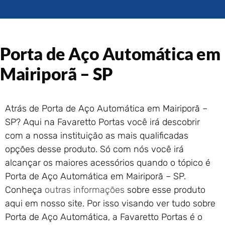
Portão de Garagem de
Enrolar em Rio das Ostras –
RJ
Portão de Garagem de
Porta de Aço Automática em
Enrolar em Queimados – RJ
Portão de Garagem de
Mairiporã – SP
Enrolar em Petrópolis – RJ
Portão de Garagem de
Enrolar em Paraty – RJ
Atrás de Porta de Aço Automática em Mairiporã –
Portão de Garagem de
SP? Aqui na Favaretto Portas você irá descobrir
Enrolar em Nova Iguaçu – RJ
com a nossa instituição as mais qualificadas
Portão de Garagem de
opções desse produto. Só com nós você irá
Enrolar em Nova Friburgo –
RJ
alcançar os maiores acessórios quando o tópico é
Porta de Aço Automática em Mairiporã – SP.
Conheça
outras informações
sobre esse produto
aqui em nosso site. Por isso visando ver tudo sobre
Porta de Aço Automática, a Favaretto Portas é o