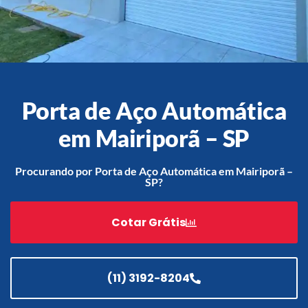
Acessórios
Automatização
Porta de Aço Automática
em Mairiporã – SP
Portão de Garagem de
Enrolar em Teresópolis – RJ
Procurando por Porta de Aço Automática em Mairiporã –
SP?
Portão de Garagem de
Enrolar em São Pedro da
Aldeia – RJ
Cotar Grátis
Portão de Garagem de
Enrolar em São João de
Meriti – RJ
(11) 3192-8204
Portão de Garagem de
Enrolar em São Gonçalo – RJ