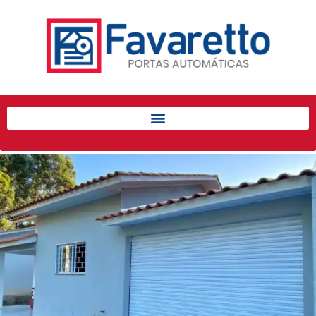
Início
Produtos
Porta de Enrolar Automática
Automatizadores
Acessórios Para Portas de
Enrolar
Pintura eletrostática
Portfólio
Contato