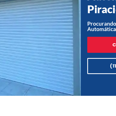
Pirac
Procurando
Automática 
C
(1