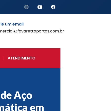
ie um email
mercial@favarettoportas.com.br
Início
Produtos
Porta de Enrolar Automática
ATENDIMENTO
Automatizadores
Acessórios Para Portas de
Enrolar
Pintura eletrostática
Portfólio
Contato
 de Aço
mática em