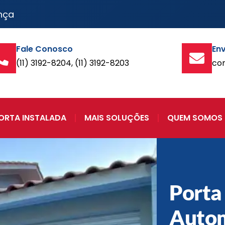
nça
Fale Conosco
Env
(11) 3192-8204, (11) 3192-8203
co
ORTA INSTALADA
MAIS SOLUÇÕES
QUEM SOMOS
Porta
Auto