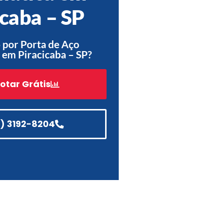
icaba – SP
Acessórios
Automatização
 por Porta de Aço
em Piracicaba – SP?
otar Grátis
Portão de Garagem de
Enrolar em Teresópolis – RJ
Portão de Garagem de
Enrolar em São Pedro da
1) 3192-8204
Aldeia – RJ
Portão de Garagem de
Enrolar em São João de
Meriti – RJ
Portão de Garagem de
Enrolar em São Gonçalo – RJ
Portão de Garagem de
Enrolar em Rio das Ostras –