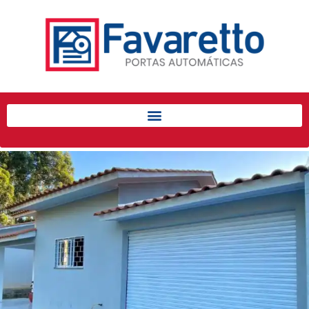
Início
Produtos
Porta de Enrolar Automática
Automatizadores
Acessórios Para Portas de
Enrolar
Pintura eletrostática
Portfólio
Contato