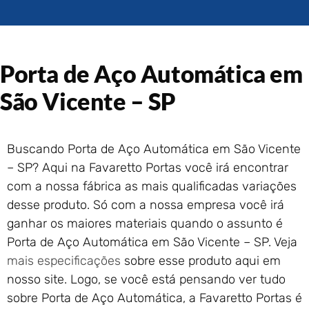
Portão de Garagem de
Enrolar em Rio das Ostras –
RJ
Portão de Garagem de
Porta de Aço Automática em
Enrolar em Queimados – RJ
Portão de Garagem de
São Vicente – SP
Enrolar em Petrópolis – RJ
Portão de Garagem de
Enrolar em Paraty – RJ
Buscando Porta de Aço Automática em São Vicente
Portão de Garagem de
– SP? Aqui na Favaretto Portas você irá encontrar
Enrolar em Nova Iguaçu – RJ
com a nossa fábrica as mais qualificadas variações
Portão de Garagem de
desse produto. Só com a nossa empresa você irá
Enrolar em Nova Friburgo –
RJ
ganhar os maiores materiais quando o assunto é
Porta de Aço Automática em São Vicente – SP. Veja
mais especificações
sobre esse produto aqui em
nosso site. Logo, se você está pensando ver tudo
sobre Porta de Aço Automática, a Favaretto Portas é