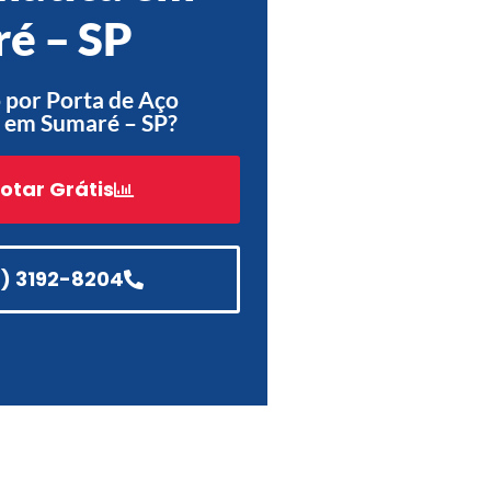
é – SP
Acessórios
Automatização
 por Porta de Aço
 em Sumaré – SP?
otar Grátis
Portão de Garagem de
Enrolar em Teresópolis – RJ
Portão de Garagem de
Enrolar em São Pedro da
1) 3192-8204
Aldeia – RJ
Portão de Garagem de
Enrolar em São João de
Meriti – RJ
Portão de Garagem de
Enrolar em São Gonçalo – RJ
Portão de Garagem de
Enrolar em Rio das Ostras –