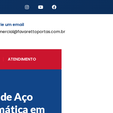
ie um email
mercial@favarettoportas.com.br
Início
Produtos
Porta de Enrolar Automática
ATENDIMENTO
Automatizadores
Acessórios Para Portas de
Enrolar
Pintura eletrostática
Portfólio
Contato
 de Aço
mática em