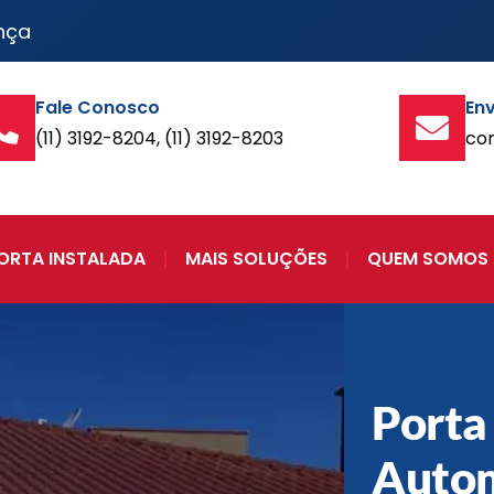
nça
Fale Conosco
Env
(11) 3192-8204, (11) 3192-8203
co
ORTA INSTALADA
MAIS SOLUÇÕES
QUEM SOMOS
Porta
Auto