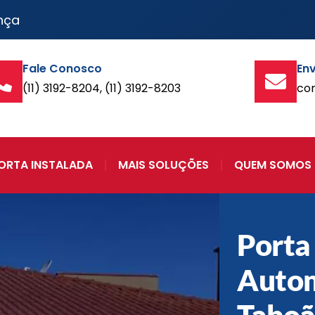
nça
Fale Conosco
Env
(11) 3192-8204, (11) 3192-8203
co
ORTA INSTALADA
MAIS SOLUÇÕES
QUEM SOMOS
Porta
Auto
Taboã