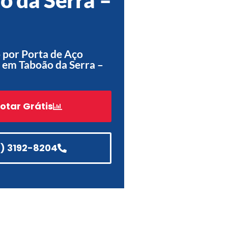
Acessórios
Automatização
 por Porta de Aço
 em Taboão da Serra –
Portão de Garagem de
Enrolar em Teresópolis – RJ
otar Grátis
Portão de Garagem de
Enrolar em São Pedro da
Aldeia – RJ
1) 3192-8204
Portão de Garagem de
Enrolar em São João de
Meriti – RJ
Portão de Garagem de
Enrolar em São Gonçalo – RJ
Portão de Garagem de
Enrolar em Rio das Ostras –