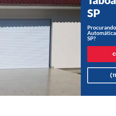
SP
Procurando
Automática
SP?
C
(1