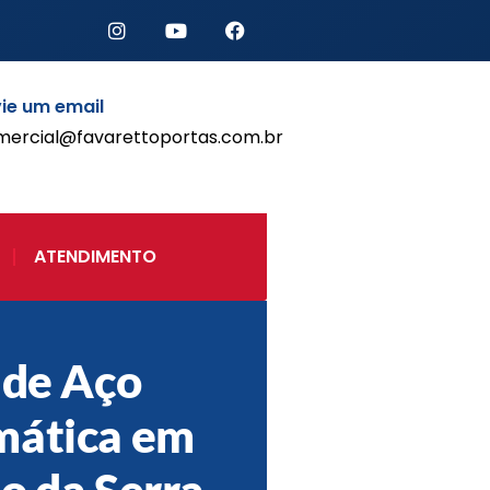
ie um email
mercial@favarettoportas.com.br
Início
Produtos
Porta de Enrolar Automática
ATENDIMENTO
Automatizadores
Acessórios Para Portas de
Enrolar
Pintura eletrostática
 de Aço
Portfólio
Contato
mática em
o da Serra –