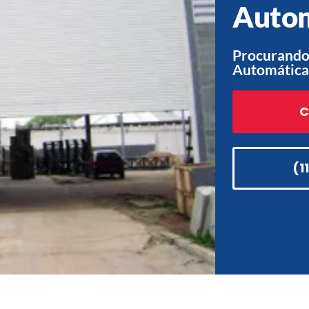
Auto
Procurando
Automática
C
(1