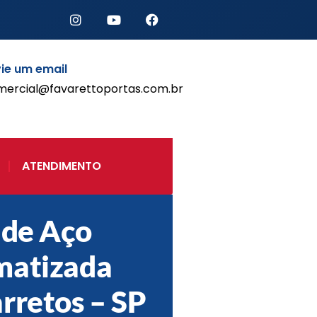
ie um email
mercial@favarettoportas.com.br
Início
Produtos
Porta de Enrolar Automática
ATENDIMENTO
Automatizadores
Acessórios Para Portas de
Enrolar
 de Aço
Pintura eletrostática
Portfólio
matizada
Contato
rretos – SP