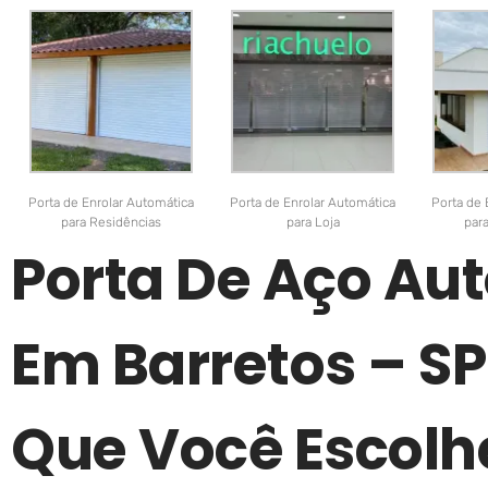
Porta de Enrolar Automática
Porta de Enrolar Automática
Porta de 
para Residências
para Loja
par
Porta De Aço Au
Em Barretos – SP
Que Você Escolh