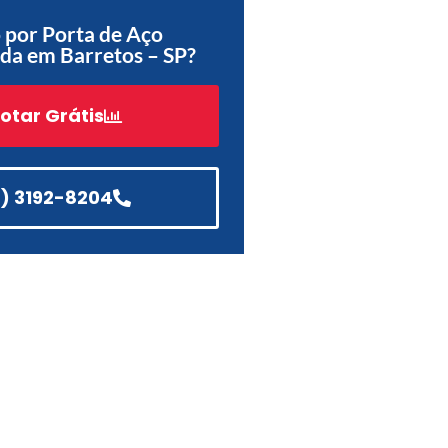
 por Porta de Aço
Acessórios
da em Barretos – SP?
Automatização
otar Grátis
Portão de Garagem de
Enrolar em Teresópolis – RJ
1) 3192-8204
Portão de Garagem de
Enrolar em São Pedro da
Aldeia – RJ
Portão de Garagem de
Enrolar em São João de
Meriti – RJ
Portão de Garagem de
Enrolar em São Gonçalo – RJ
Portão de Garagem de
Enrolar em Rio das Ostras –