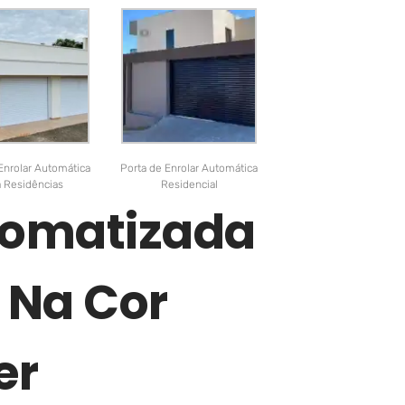
Enrolar Automática
Porta de Enrolar Automática
a Residências
Residencial
tomatizada
 Na Cor
er