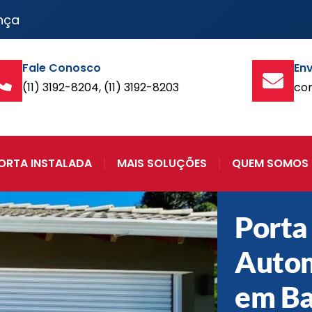
nça
Fale Conosco
Env
(11) 3192-8204, (11) 3192-8203
co
ORTA INSTALADA
MAIS SOLUÇÕES
QUEM SOMOS
Porta
Auto
em Ba