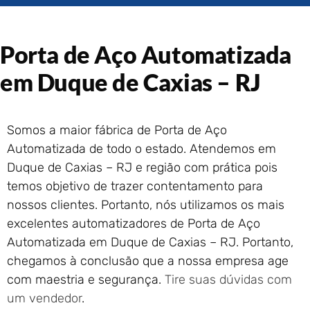
Portão de Garagem de
Enrolar em Rio das Ostras –
RJ
Porta de Aço Automatizada
Portão de Garagem de
Enrolar em Queimados – RJ
em Duque de Caxias – RJ
Portão de Garagem de
Enrolar em Petrópolis – RJ
Portão de Garagem de
Somos a maior fábrica de Porta de Aço
Enrolar em Paraty – RJ
Automatizada de todo o estado. Atendemos em
Portão de Garagem de
Duque de Caxias – RJ e região com prática pois
Enrolar em Nova Iguaçu – RJ
temos objetivo de trazer contentamento para
Portão de Garagem de
nossos clientes. Portanto, nós utilizamos os mais
Enrolar em Nova Friburgo –
excelentes automatizadores de Porta de Aço
RJ
Automatizada em Duque de Caxias – RJ. Portanto,
chegamos à conclusão que a nossa empresa age
com maestria e segurança.
Tire suas dúvidas com
um vendedor
.