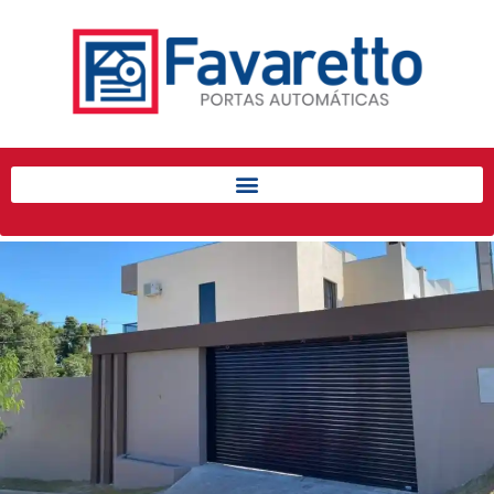
Início
Produtos
Porta de Enrolar Automática
Automatizadores
Acessórios Para Portas de
Enrolar
Pintura eletrostática
Portfólio
Contato