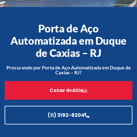
Porta de Aço
Acessórios
Automatização
Automatizada em Duque
de Caxias – RJ
Procurando por Porta de Aço Automatizada em Duque de
Portão de Garagem de
Caxias – RJ?
Enrolar em Teresópolis – RJ
Portão de Garagem de
Cotar Grátis
Enrolar em São Pedro da
Aldeia – RJ
Portão de Garagem de
Enrolar em São João de
(11) 3192-8204
Meriti – RJ
Portão de Garagem de
Enrolar em São Gonçalo – RJ