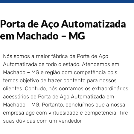
Portão de Garagem de
Enrolar em Rio das Ostras –
RJ
Porta de Aço Automatizada
Portão de Garagem de
Enrolar em Queimados – RJ
em Machado – MG
Portão de Garagem de
Enrolar em Petrópolis – RJ
Portão de Garagem de
Nós somos a maior fábrica de Porta de Aço
Enrolar em Paraty – RJ
Automatizada de todo o estado. Atendemos em
Portão de Garagem de
Machado – MG e região com competência pois
Enrolar em Nova Iguaçu – RJ
temos objetivo de trazer contento para nossos
Portão de Garagem de
clientes. Contudo, nós contamos os extraordinários
Enrolar em Nova Friburgo –
RJ
acessórios de Porta de Aço Automatizada em
Machado – MG. Portanto, concluímos que a nossa
empresa age com virtuosidade e competência.
Tire
suas dúvidas com um vendedor
.