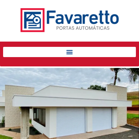
Início
Produtos
Porta de Enrolar Automática
Automatizadores
Acessórios Para Portas de
Enrolar
Pintura eletrostática
Portfólio
Contato