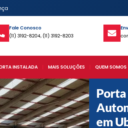
nça
Fale Conosco
Env
(11) 3192-8204, (11) 3192-8203
co
ORTA INSTALADA
MAIS SOLUÇÕES
QUEM SOMOS
Porta
Auto
em Ub