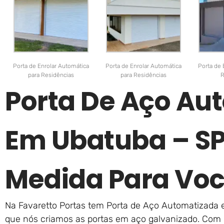
Porta de Enrolar Automática
Porta de Enrolar Automática
Porta de 
para Residências
para Residências
R
Porta De Aço Au
Em Ubatuba – SP
Medida Para Voc
Na Favaretto Portas tem Porta de Aço Automatizada 
que nós criamos as portas em aço galvanizado. Com i