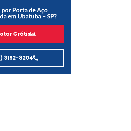
 por Porta de Aço
Acessórios
da em Ubatuba – SP?
Automatização
otar Grátis
Portão de Garagem de
Enrolar em Teresópolis – RJ
1) 3192-8204
Portão de Garagem de
Enrolar em São Pedro da
Aldeia – RJ
Portão de Garagem de
Enrolar em São João de
Meriti – RJ
Portão de Garagem de
Enrolar em São Gonçalo – RJ
Portão de Garagem de
Enrolar em Rio das Ostras –