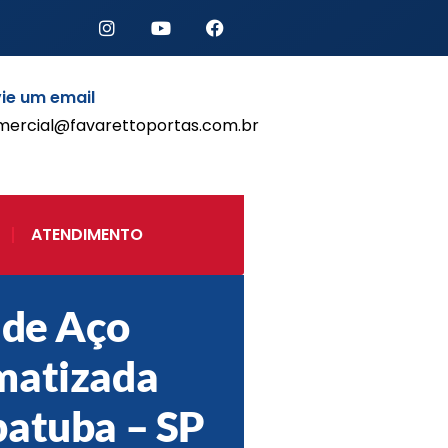
ie um email
mercial@favarettoportas.com.br
Início
Produtos
Porta de Enrolar Automática
ATENDIMENTO
Automatizadores
Acessórios Para Portas de
Enrolar
 de Aço
Pintura eletrostática
Portfólio
matizada
Contato
atuba – SP