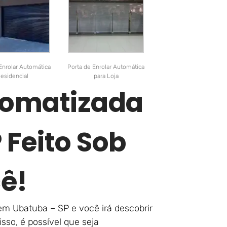
Enrolar Automática
Porta de Enrolar Automática
esidencial
para Loja
tomatizada
 Feito Sob
ê!
em Ubatuba – SP e você irá descobrir
sso, é possível que seja