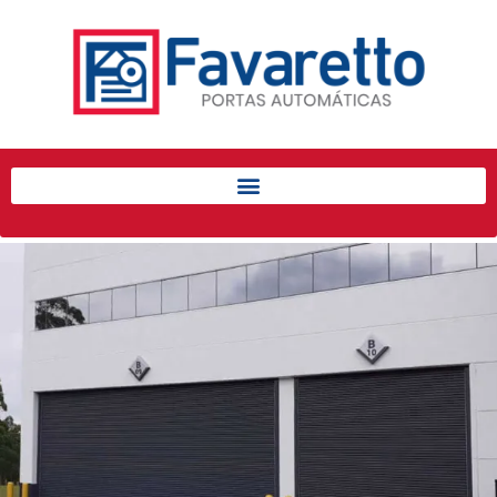
Início
Produtos
Porta de Enrolar Automática
Automatizadores
Acessórios Para Portas de
Enrolar
Pintura eletrostática
Portfólio
Contato