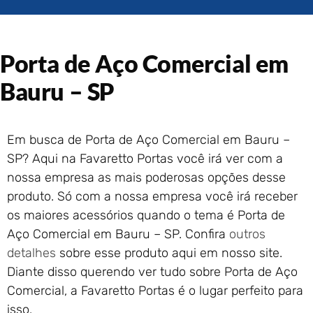
Portão de Garagem de
Enrolar em Rio das Ostras –
RJ
Porta de Aço Comercial em
Portão de Garagem de
Enrolar em Queimados – RJ
Bauru – SP
Portão de Garagem de
Enrolar em Petrópolis – RJ
Portão de Garagem de
Em busca de Porta de Aço Comercial em Bauru –
Enrolar em Paraty – RJ
SP? Aqui na Favaretto Portas você irá ver com a
Portão de Garagem de
Enrolar em Nova Iguaçu – RJ
nossa empresa as mais poderosas opções desse
Portão de Garagem de
produto. Só com a nossa empresa você irá receber
Enrolar em Nova Friburgo –
os maiores acessórios quando o tema é Porta de
RJ
Aço Comercial em Bauru – SP. Confira
outros
detalhes
sobre esse produto aqui em nosso site.
Diante disso querendo ver tudo sobre Porta de Aço
Comercial, a Favaretto Portas é o lugar perfeito para
isso.