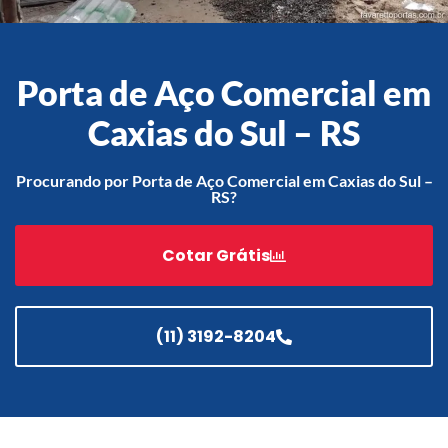
Porta de Aço Comercial em
Acessórios
Automatização
Caxias do Sul – RS
Procurando por Porta de Aço Comercial em Caxias do Sul –
RS?
Portão de Garagem de
Enrolar em Teresópolis – RJ
Cotar Grátis
Portão de Garagem de
Enrolar em São Pedro da
Aldeia – RJ
(11) 3192-8204
Portão de Garagem de
Enrolar em São João de
Meriti – RJ
Portão de Garagem de
Enrolar em São Gonçalo – RJ