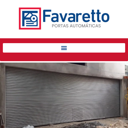
Início
Produtos
Porta de Enrolar Automática
Automatizadores
Acessórios Para Portas de
Enrolar
Pintura eletrostática
Portfólio
Contato