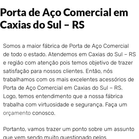
Portão de Garagem de
Porta de Aço Comercial em
Enrolar em Rio das Ostras –
RJ
Caxias do Sul – RS
Portão de Garagem de
Enrolar em Queimados – RJ
Portão de Garagem de
Somos a maior fábrica de Porta de Aço Comercial
Enrolar em Petrópolis – RJ
de todo o estado. Atendemos em Caxias do Sul – RS
Portão de Garagem de
Enrolar em Paraty – RJ
e região com atenção pois temos objetivo de trazer
satisfação para nossos clientes. Então, nós
Portão de Garagem de
Enrolar em Nova Iguaçu – RJ
trabalhamos com os mais excelentes acessórios de
Portão de Garagem de
Porta de Aço Comercial em Caxias do Sul – RS.
Enrolar em Nova Friburgo –
Logo, temos entendimento que a nossa fábrica
RJ
trabalha com virtuosidade e segurança. Faça um
orçamento
conosco.
Portanto, vamos trazer um ponto sobre um assunto
que vem sendo muito questionado pelos