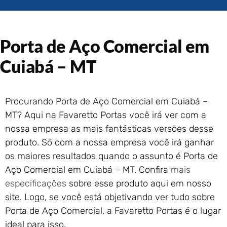
Portão de Garagem de
Enrolar em Rio das Ostras –
RJ
Porta de Aço Comercial em
Portão de Garagem de
Enrolar em Queimados – RJ
Cuiabá – MT
Portão de Garagem de
Enrolar em Petrópolis – RJ
Portão de Garagem de
Procurando Porta de Aço Comercial em Cuiabá –
Enrolar em Paraty – RJ
MT? Aqui na Favaretto Portas você irá ver com a
Portão de Garagem de
Enrolar em Nova Iguaçu – RJ
nossa empresa as mais fantásticas versões desse
Portão de Garagem de
produto. Só com a nossa empresa você irá ganhar
Enrolar em Nova Friburgo –
os maiores resultados quando o assunto é Porta de
RJ
Aço Comercial em Cuiabá – MT. Confira
mais
especificações
sobre esse produto aqui em nosso
site. Logo, se você está objetivando ver tudo sobre
Porta de Aço Comercial, a Favaretto Portas é o lugar
ideal para isso.