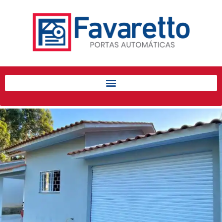
Início
Produtos
Porta de Enrolar Automática
Automatizadores
Acessórios Para Portas de
Enrolar
Pintura eletrostática
Portfólio
Contato