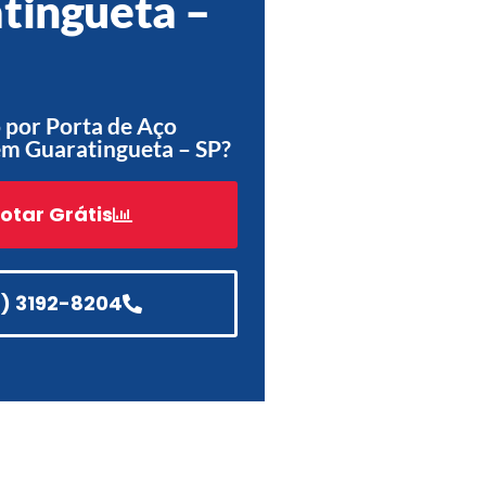
tingueta –
Acessórios
Automatização
 por Porta de Aço
em Guaratingueta – SP?
Portão de Garagem de
Enrolar em Teresópolis – RJ
otar Grátis
Portão de Garagem de
Enrolar em São Pedro da
Aldeia – RJ
1) 3192-8204
Portão de Garagem de
Enrolar em São João de
Meriti – RJ
Portão de Garagem de
Enrolar em São Gonçalo – RJ
Portão de Garagem de
Enrolar em Rio das Ostras –