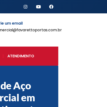
ie um email
mercial@favarettoportas.com.br
Início
Produtos
Porta de Enrolar Automática
ATENDIMENTO
Automatizadores
Acessórios Para Portas de
Enrolar
Pintura eletrostática
Portfólio
 de Aço
Contato
cial em