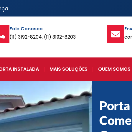
nça
Fale Conosco
Env
(11) 3192-8204, (11) 3192-8203
co
ORTA INSTALADA
MAIS SOLUÇÕES
QUEM SOMOS
Porta
Comer